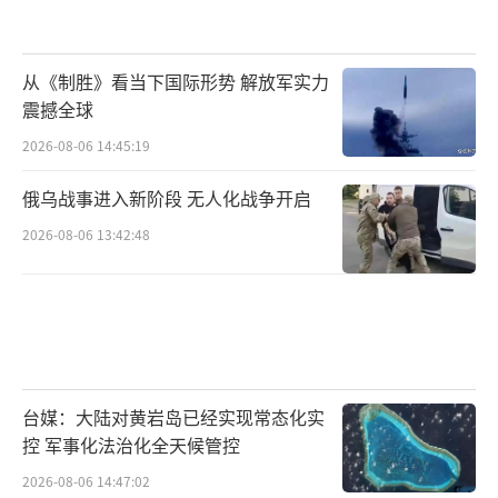
家的主权和领土完整，为了维护地区和全球的
和平稳定。我们不惹事，但也不怕事。这次曝
从《制胜》看当下国际形势 解放军实力
光的新型末端防空反导武器就是最好的证明——
震撼全球
只要有国家敢来挑衅，我们就有能力、有底气
2026-08-06 14:45:19
进行坚决反击，不管对方的武器有多先进，我
俄乌战事进入新阶段 无人化战争开启
们都能有效拦截。
2026-08-06 13:42:48
随着这款新型末端防空反导武器完成定型
测试，很快就会正式列装部队，届时，我国的
国土防空反导体系将会变得更加完善，防御能
力也会得到进一步提升。不管是来自空中的高
速导弹，还是低空掠海的战机，都将被这款武
台媒：大陆对黄岩岛已经实现常态化实
器牢牢拦截在国门之外，守护好我国的每一寸
控 军事化法治化全天候管控
土地和每一位人民。
2026-08-06 14:47:02