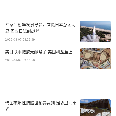
地发展国防科技，不断提升自己的实力，只有
自身足够强大，才能在复杂的国际环境中站稳
脚跟，守护好国家的和平与安宁，让任何国家
专家：朝鲜发射导弹，威慑日本意图明
都不敢轻易挑衅。
（责任编辑：卢其龙 CM0882）
显 回应日试射战斧
2026-08-07 08:29:39
美日联手把欧元献祭了 美国利益至上
2026-08-07 09:11:50
韩国被爆性贿赂世预赛裁判 足协丑闻曝
光