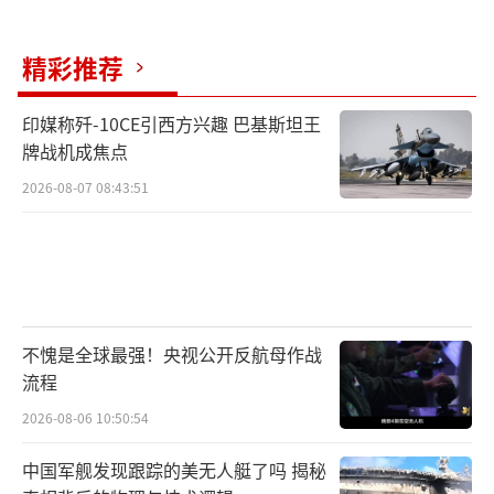
码，就是为了不给对手任何可乘之机，既展示
精彩推荐
我国的国防实力，又守住核心技术秘密。
而央视这次亲自曝光这款打码指挥屏的新
印媒称歼-10CE引西方兴趣 巴基斯坦王
牌战机成焦点
型武器，目的是向外界展示我国的末端防空反
2026-08-07 08:43:51
导实力，告诉全世界，我国已经拥有了能拦截
高速目标的先进武器，有能力守护好自己的国
土和人民。这对美军来说，却成了最大的威
胁，也让他们开始担心自己在亚太地区的军事
优势可能会被这款武器彻底打破。
不愧是全球最强！央视公开反航母作战
流程
美国之所以会担心，核心原因就是这款新
2026-08-06 10:50:54
型末端防空反导武器直接戳中了他们的软肋。
这些年来，美国一直凭借着自己的军事优势，
中国军舰发现跟踪的美无人艇了吗 揭秘