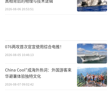
在全球范围内横行霸道，尤其是在亚太地区，
真相背后的物理与技术逻辑
频繁部署先进战机和导弹，试图通过军事威慑
2026-08-06 20:53:51
压制我国的发展。而这款新型武器的出现，意
味着美国的高速导弹、隐形战机再也不能像以
前那样肆无忌惮地靠近我国周边，一旦敢来挑
衅，就可能被这款武器精准拦截。
076两攻首次官宣使用综合电推！
更让美国担心的是，他们根本看不清这款
2026-08-05 10:46:13
武器的核心参数和技术细节。央视曝光的画面
里，指挥屏被打满马赛克，武器的具体型号、
China Cool"成海外热词：外国游客来
华避暑体验独特文化
拦截速度、有效射程等关键信息全都被隐藏了
起来，美国的情报部门就算想收集相关信息也
2026-08-07 09:02:42
无从下手。这种“看得见、摸不着、猜不
透”的状态，让美国更加焦虑。