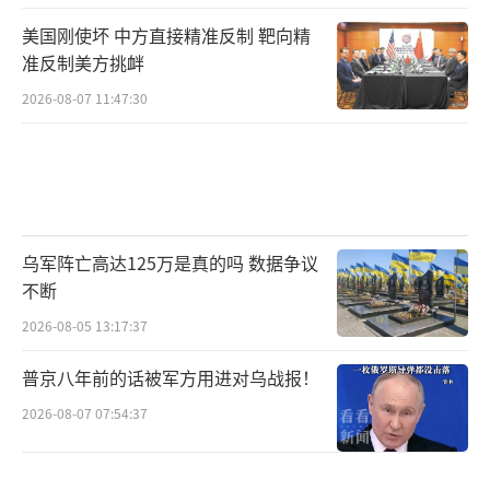
现在，全世界都在关注我国这款新型武器
美国刚使坏 中方直接精准反制 靶向精
准反制美方挑衅
的后续动态，很多国家都对这款武器表现出了
浓厚的兴趣，纷纷称赞我国的国防科技发展速
2026-08-07 11:47:30
度。而美国只能在一旁焦虑不安，不断猜测这
款武器的真实实力，却始终得不到任何有用的
信息。这种“猜不透、摸不着”的感觉，或许
就是美国最担心的事情，也是我国国防实力提
乌军阵亡高达125万是真的吗 数据争议
升的最好证明。
不断
2026-08-05 13:17:37
央视亲自曝光这款打码指挥屏的神奇武
器，不仅展示了我国的国防实力，也让全世界
普京八年前的话被军方用进对乌战报！
看到了我国的底气和自信。满屏的马赛克藏着
2026-08-07 07:54:37
的是我国的核心技术秘密，也藏着解放军守护
国家的决心。美国的担心只会让我们更加坚定