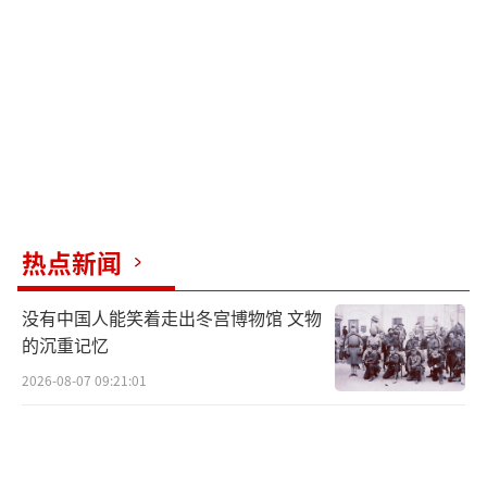
上显示的是这款新型武器的核心敏感信息，如
雷达追踪数据、目标锁定参数、武器操控指令
等。这些信息一旦泄露，就可能被对手摸清这
款武器的弱点，针对性地制定反制措施，给我
国的国防安全带来隐患。所以，打马赛克是最
直接、最有效的保密方式，也是解放军多年来
的一贯做法。
热点新闻
指挥员之所以能在马赛克屏幕上精准指
挥，是因为他们早已对指挥屏的布局、操作流
没有中国人能笑着走出冬宫博物馆 文物
程烂熟于心。这款新型武器的指挥系统，指挥
的沉重记忆
员们已经反复训练了无数次，哪怕屏幕被打
2026-08-07 09:21:01
码，看不清具体的文字和参数，他们也能凭借
肌肉记忆和长期训练的经验，准确判断出每个
区域对应的功能，精准下达每一道指令。