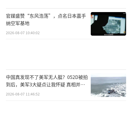
其实，解放军在公开新型装备和军事演练
官媒盛赞“东风浩荡”，点名日本嘉手
时，给敏感信息打码早就不是第一次了。早在2
纳空军基地
025年的联合演练中，我军的智能导调系统就被
2026-08-07 10:40:02
进行了遮蔽处理，屏幕上同样布满了马赛克。
不光是指挥屏幕，平时曝光的新型装备，比如
导弹的具体参数、战机的核心部件，只要是涉
及敏感信息的，都会进行打码或者模糊处理，
中国真发现不了美军无人艇？052D被拍
这已经成为了解放军公开军事信息时的常规操
到后，美军3大疑点让我怀疑 真相并非
作。
如此
2026-08-07 11:46:52
这种看似简单的打码操作，背后体现的是
解放军成熟的保密意识和严谨的实战态度。现
在的军事对抗，不仅是武器装备的比拼，更是
情报和技术的较量。解放军坚持给敏感信息打