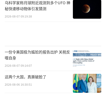
乌科学家称月球附近观测到多个UFO 神
价相对较低，适合大规模列装部队，不管是陆
秘快速移动物体引发猜测
地部署还是装备在军舰上，都能发挥出强大的
2026-08-07 09:19:38
防御作用。
之前，美国一直认为自己在末端防空反导
领域拥有绝对的优势，没有哪个国家能超越他
们。但央视这次曝光的画面彻底打破了美国的
一份令美国极为尴尬的报告出炉 关税反
幻想，也让他们意识到我国的国防科技发展速
噬自身
度已经超出了他们的预期。现在，美国最担心
2026-08-07 09:14:07
的就是我国这款新型武器列装部队后，会彻底
这两个大国，真撕破脸了
改变亚太地区的军事平衡，让他们多年来构建
的军事威慑体系变得形同虚设。
2026-08-06 16:30:51
解放军从来没有主动挑衅过任何国家，研
发和测试新型武器只是为了自卫，为了守护国