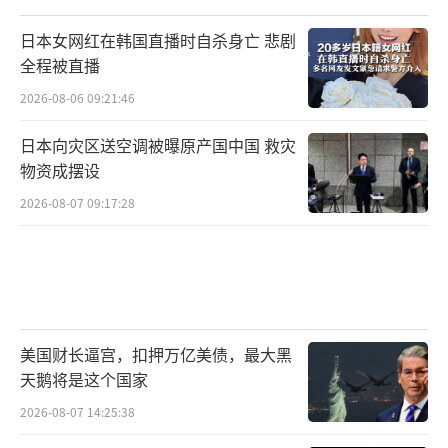
很多人可能不清楚，末端防空反导武器有
多重要。现在，很多国家都在研发高速导弹和
日本女网红在韩国直播时自杀身亡 悲剧
全程被直播
高超音速武器，这种武器飞得快、隐蔽性强，
很难被拦截。而我国这款新型末端防空反导武
2026-08-06 09:21:46
器，能在短短几秒内完成目标锁定、跟踪和拦
日本向灾区送空调被曝原产国中国 救灾
截，相当于给我国的国土防空加上了一道“铜
物资成摆设
墙铁壁”，不管是陆地还是海上的重要目标，
2026-08-07 09:17:28
都能得到有效保护。
对比美国的同类武器，我国这款新型末端
防空反导武器还有一个很大的优势，就是性价
比高、实用性强。美国的末端防空反导系统不
美国财长逼宫，扣押万亿美债，最大黑
仅造价昂贵，而且操作复杂，还经常出现故
天鹅将是这个国家
障，很难应对高强度的实战需求。而我国的这
2026-08-07 14:25:38
款武器不仅拦截精度高、反应速度快，而且造