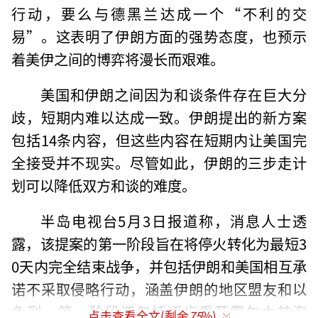
行动，要么与德黑兰达成一个“不利的交
易”。这表明了伊朗方面的强势态度，也预示
着美伊之间的博弈将漫长而艰难。
美国和伊朗之间因为和谈条件存在巨大分
歧，短期内难以达成一致。伊朗提出的新方案
包括14条内容，但这些内容在短期内让美国完
全接受并不现实。尽管如此，伊朗的三步走计
划可以降低双方和谈的难度。
半岛电视台5月3日报道称，消息人士透
露，该提案的第一阶段旨在将停火转化为最短3
0天内完全结束战争，并包括伊朗和美国相互承
诺不采取侵略行动，涵盖伊朗的地区盟友和以
色列。第一阶段还包括逐步重开霍尔木兹海
点击查看全文(剩余
75
%)