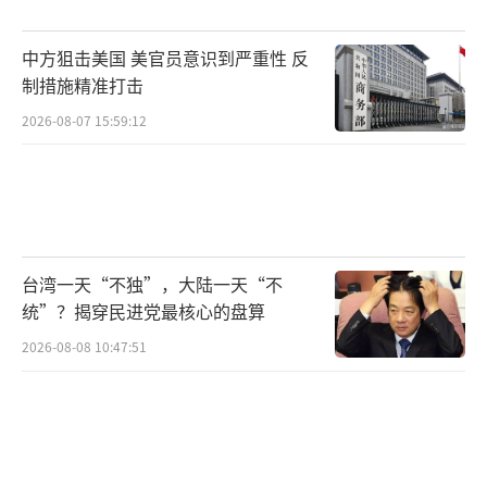
为“捏造”，并非提案内容。他强调，伊朗目
前并未参与核谈判，此类事项属于先前单独讨
中方狙击美国 美官员意识到严重性 反
论的范畴。
制措施精准打击
2026-08-07 15:59:12
该提案设想先实施初步停火，随后进入30
天期限以敲定细节，同时伊朗坚持不会在强加
的最后期限或最后通牒下进行谈判。德黑兰还
驳斥了关于外部担保方的猜测，强调任何协议
都将依赖伊朗自身的筹码和能力，因为伊朗继
台湾一天“不独”，大陆一天“不
续优先结束战争并解决持续的美国封锁，然后
统”？揭穿民进党最核心的盘算
再进行任何更广泛的谈判。
2026-08-08 10:47:51
根据现有信息汇总，在此提案之后，美国
又对其草案进行了三次更新。伊朗并未接受之
前的选项。在最新的9点美国提案中，据“半岛