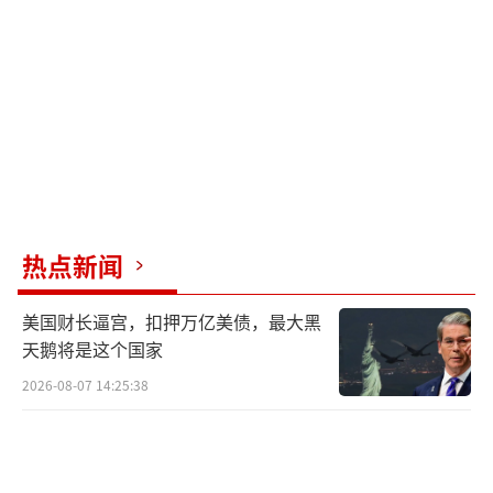
系，包括停止所有战线上的战争，以及相互承
诺，即伊朗及其盟友不攻击该地区的美军或以
色列，以换取不对伊朗发动攻击。然而，伊朗
方面否认了上述相关内容。
根据5月4日的最新报道，伊朗正在审视美
国对14点计划的回应。伊朗外交部发言人伊斯
梅尔·巴盖伊表示，伊朗目前正在审视美国对
热点新闻
其通过巴基斯坦中间人递交的14点提案的回
美国财长逼宫，扣押万亿美债，最大黑
应。他强调，该计划仅专注于结束美以对伊朗
天鹅将是这个国家
的战争并停止该地区特别是黎巴嫩的敌对行
2026-08-07 14:25:38
动，且完全不涉及伊朗核计划的任何条款。巴
盖伊驳斥了近期媒体报道，称诸如暂停核活动1
5年或美伊联合在霍尔木兹海峡扫雷等细节均