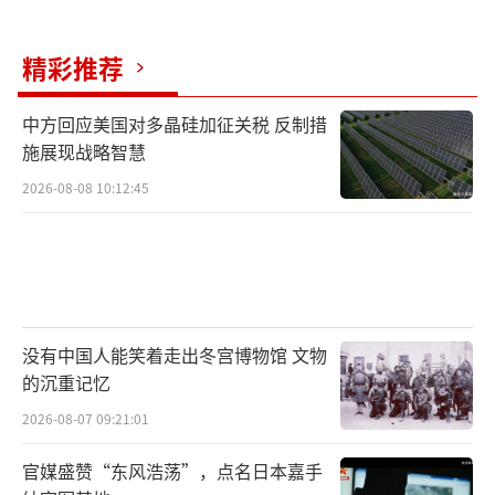
电视台”报道的此类条件已不再存在，因为美
方意识到伊朗不会接受这些条件，因此调整了
精彩推荐
其方法。伊朗提出的14点提案是对美国9点计划
的回应，但并未包括暂停浓缩15年或开放霍尔
中方回应美国对多晶硅加征关税 反制措
施展现战略智慧
木兹海峡。
2026-08-08 10:12:45
对于当前美国与伊朗之间的谈判，必然还
会继续博弈下去。双方提出的条件差距巨大，
很难找到一个共同探讨的契合点。这意味着他
们之间的博弈必然会进一步让步，从而让双方
相向而行。中东和谈之路漫漫其修远，伊朗和
没有中国人能笑着走出冬宫博物馆 文物
的沉重记忆
美国之间的利益博弈必将是一场拉锯战。虽然
2026-08-07 09:21:01
伊朗方面提出30天的期限，但涉及核心问题
时，双方依然很难让步。
官媒盛赞“东风浩荡”，点名日本嘉手