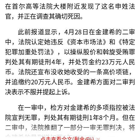
在首尔高等法院大楼附近发现了这名申姓法
官，并正在调查其确切死因。
此前报道显示，4月28日在金建希的二审
中，法院认定她违反《资本市场法》和《特定
犯罪加重处罚法》，以操纵股价和斡旋受贿罪
判处其有期徒刑4年，并处罚金约23万元人民
币。法院还宣布没收她收受的一条高价项链，
并追缴约20万元人民币。金建希方面对二审判
决表示不服并提起上诉。
在一审中，检方对金建希的多项指控被法
院宣判无罪，判处其有期徒刑1年8个月。但在
二审中，法院推翻了一部分一审无罪判决，将
金建希的量刑增加至4年。
（责任编辑：卢其龙 CM088
点击查看全文(剩余
6
%)