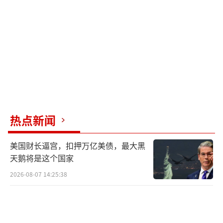
士查理·柯克被谋杀；2024年针对特朗普的两
起暗杀企图，以及如今的白宫记者协会晚宴事
件。
这些事件被政治学家称为“持续低烈度政
治暴力”。《柏林报》评论称，“一种持久、
低烈度的政治暴力，像腐蚀性的细雨一样覆盖
着这个国家。”
热点新闻
北京外国语大学区域与全球治理高等研究
美国财长逼宫，扣押万亿美债，最大黑
院讲师陈征指出，美国政治与暴力的结合越发
天鹅将是这个国家
紧密。今年以来，美国在针对委内瑞拉和伊朗
2026-08-07 14:25:38
的军事打击中多次使用“斩首”战术。这种外
部暴力干预逻辑正在反噬美国国内的政治生
态。未来，针对美国政界高层的极端暴力事件