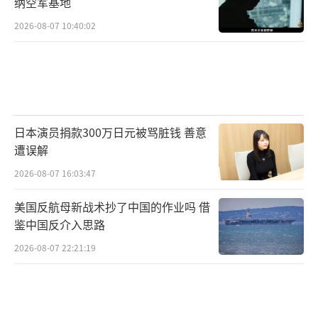
纳空军基地
多家美媒认为，政治极化加剧、枪支泛滥
2026-08-07 10:40:02
和中东冲突外溢，正在一步步撕裂美国社会，
导致政治暴力频发。特朗普出任总统后，美国
国内政治极化愈发明显。建制派与反建制派之
间的分歧、处理美伊冲突的方式以及国家内外
日本演员捐款300万日元被骂脏钱 善意
政策的制定等政治分歧造成社会撕裂，催生的
遭误解
政治暴力事件也越来越多。
2026-08-07 16:03:47
枪击事件发生后，特朗普迅速将暗杀企图
美国反航母新战术抄了中国的作业吗 借
转化为了政治筹码。他将这次袭击作为其备受
鉴中国反介入思路
争议、耗资4亿美元的白宫宴会厅项目的有力论
2026-08-07 22:21:19
据。陈征表示，特朗普此举折射出美国政界高
层应对政治暴力的复杂心态。他对公共空间的
安全性和建制派缺乏信任，却对私人核心区域