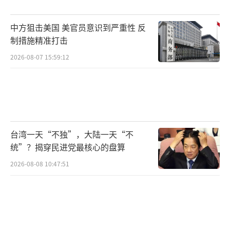
或将增加。
中方狙击美国 美官员意识到严重性 反
过去，美国的政治暴力事件多由本土政治
制措施精准打击
议题和社会矛盾触发，一些民众将暴力行为视
2026-08-07 15:59:12
为“无奈的抗争”。但随着社会进一步撕裂，
叠加近期中东局势动荡的特殊背景，当前美国
的政治暴力正呈现出更隐蔽、更极端、更常态
化的危险趋势。
台湾一天“不独”，大陆一天“不
自2024年美国大选以来，政治暴力事件似
统”？揭穿民进党最核心的盘算
乎在这个国家不断加剧。根据美国国会警察局
2026-08-08 10:47:51
的统计数据，2025年针对美国国会议员、其家
属及工作人员的威胁和其他“令人担忧的言
论”数量激增至近1.5万起。