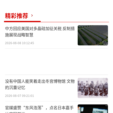
此次事件发生后，外界对美国安保系统的
潜在漏洞提出了质疑。尽管有数百名来自各执
精彩推荐
法机构的特工负责此次晚宴的安保，袭击者仍
携带多支枪械，一路推进到了特勤局的检查
中方回应美国对多晶硅加征关税 反制措
点。据英国《卫报》报道，嫌疑人艾伦在事发
施展现战略智慧
前几分钟向家人发送了一份“宣言”，表达了
2026-08-08 10:12:45
对特朗普政府一系列政策和美国社会多种问题
的不满。
当社会矛盾积累至临界点且合法表达诉求
的渠道受阻时，暴力便极易爆发。同时，美国
没有中国人能笑着走出冬宫博物馆 文物
枪支管控政策宽松，合法与非法渠道均可轻易
的沉重记忆
获取枪支，导致枪击暴力事件防不胜防。数据
2026-08-07 09:21:01
显示，美国2025年售出约1310万支枪械，民间
官媒盛赞“东风浩荡”，点名日本嘉手
枪支数量早已超过全国人口总数。