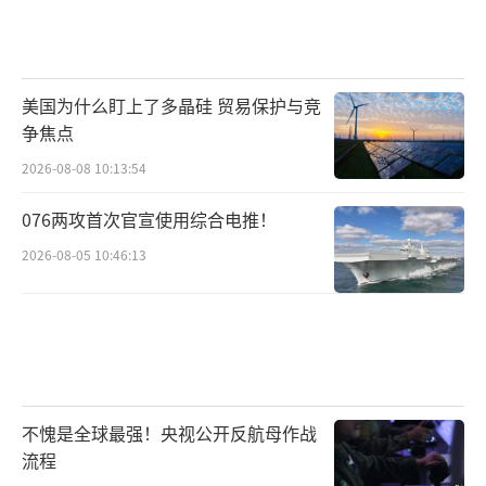
立足之地。德国联邦总理默茨直言，暴力不会
被民主制度所容纳。他表示，当下美国政坛仇
恨氛围蔓延，政治对立再度滑向暴力边缘。枪
美国为什么盯上了多晶硅 贸易保护与竞
争焦点
击事件引发的强烈震动，或许能倒逼社会展开
反思。
2026-08-08 10:13:54
076两攻首次官宣使用综合电推！
陈征表示，美国内部的政治斗争和政策分
2026-08-05 10:46:13
歧从未如此残酷和撕裂。若无法有效治理，只
会持续消耗美国的制度韧性、社会凝聚力与国
际信誉，最终滑向暴力与混乱。极化对立持续
发酵 美国政治暴力再升级 白宫晚宴枪击事件引
发关注！
（责任编辑：卢其龙 CM0882）
不愧是全球最强！央视公开反航母作战
流程