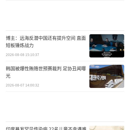
博主：远海反潜中国还有提升空间 直面
短板锤炼战力
2026-08-08 15:10:37
韩国被爆性贿赂世预赛裁判 足协丑闻曝
光
2026-08-07 14:00:32
印度暴发罕见传染病 22名儿童不幸遇难