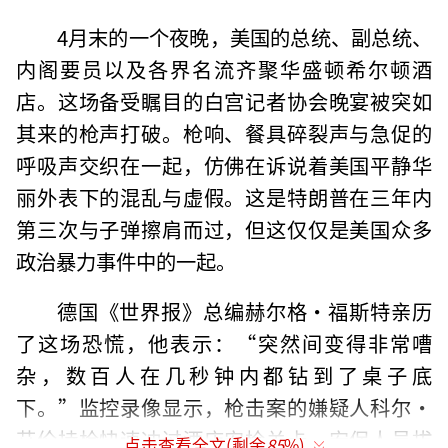
4月末的一个夜晚，美国的总统、副总统、
内阁要员以及各界名流齐聚华盛顿希尔顿酒
店。这场备受瞩目的白宫记者协会晚宴被突如
其来的枪声打破。枪响、餐具碎裂声与急促的
呼吸声交织在一起，仿佛在诉说着美国平静华
丽外表下的混乱与虚假。这是特朗普在三年内
第三次与子弹擦肩而过，但这仅仅是美国众多
政治暴力事件中的一起。
德国《世界报》总编赫尔格·福斯特亲历
了这场恐慌，他表示：“突然间变得非常嘈
杂，数百人在几秒钟内都钻到了桌子底
下。”监控录像显示，枪击案的嫌疑人科尔·
艾伦持枪快速冲过酒店安检关卡，安保人员拔
点击查看全文(剩余
85
%)