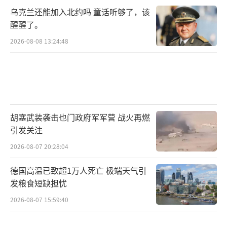
乌克兰还能加入北约吗 童话听够了，该
种种迹象表明，美式民主的脆弱性正逐渐
醒醒了。
显露。在国内，民众安全感持续下降，对政
2026-08-08 13:24:48
府、制度的信任度进一步走低，社会撕裂难以
修复；在国际社会，美国在中东地区的行为导
致其国际形象受损，遭受西方盟友质疑，公信
力下降。
胡塞武装袭击也门政府军军营 战火再燃
欧洲多国政府代表和决策者纷纷对此次事
引发关注
件表达了自己的看法。英国首相斯塔默在社交
2026-08-07 20:28:04
平台上发帖称，“任何对民主制度或新闻自由
德国高温已致超1万人死亡 极端天气引
的攻击都必须受到最严厉的谴责。”法国总统
发粮食短缺担忧
马克龙表示，暴力在民主制度中没有位置。欧
2026-08-07 15:59:40
盟委员会主席冯德莱恩写道，她欣慰地得知所
有在场人员都已安全，暴力在政治中永远没有