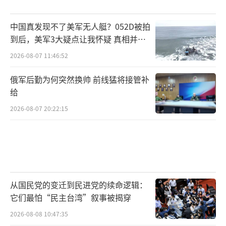
的安保高度自信。
中国真发现不了美军无人艇？052D被拍
谈及本次事件的后续影响，陈征认为，一
到后，美军3大疑点让我怀疑 真相并非
如此
次烈度不大的袭击或许不会对美国的政治运行
2026-08-07 11:46:52
及中期选举产生太大冲击。但结合当前形势，
俄军后勤为何突然换帅 前线猛将接管补
特朗普的基本盘正在流失，或将处于劣势。
给
美国白宫新闻秘书莱维特在记者会上试图
2026-08-07 20:22:15
将美国国内政治暴力增加的责任推卸给民主党
人。她列举了一长串民主党籍议员、州长的言
论，指责他们“煽动暴力”，但对特朗普和共
和党人的煽动性言论却只字不提。德国《南德
从国民党的变迁到民进党的续命逻辑：
意志报》直言：“美国的政治暴力明显增加，
它们最怕“民主台湾”叙事被揭穿
每个阵营都指责对方。这个国家不会很快平静
2026-08-08 10:47:35
下来。”