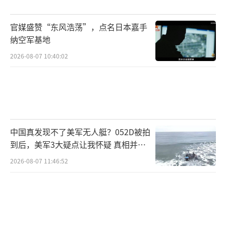
达内克集中营，却几乎遗忘侵华日军在哈尔滨
和南京的罪行。西方批判纳粹德国的希特勒、
官媒盛赞“东风浩荡”，点名日本嘉手
希姆莱，却对被称作细菌魔王的石井四郎、关
纳空军基地
东军总司令山田乙三，以及天皇裕仁讳而不
2026-08-07 10:40:02
谈。2026年，一些日本内部人士称其为军事化
转型元年。
4月27日，高市早苗在首相官邸召开安保三
文件修订的首次专家会议。该文件每隔5至10年
中国真发现不了美军无人艇？052D被拍
更新一次，现行版本由2022年底岸田文雄内阁
到后，美军3大疑点让我怀疑 真相并非
如此
出台。这被视为二战结束以来日本安保政策从
2026-08-07 11:46:52
守向攻的重大转向。自2025年高市内阁成立以
来，修订安保三文件、推动修宪、扩军、解除
武器出口限制等动作已构成整体战略性转变。