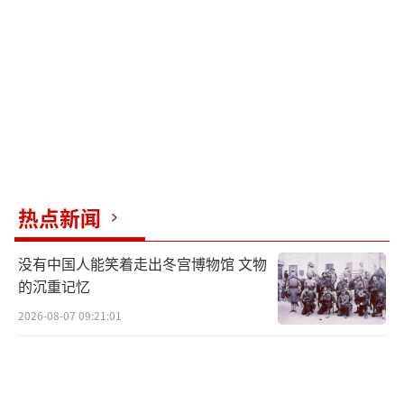
历史中具有里程碑意义，但二战结束至今，日
本的军国主义并未真正被根除。当下，日本政
府大幅增加国防预算，谋求修改无核三原则，
并推动解除对进攻性武器出口的限制。伊萨耶
夫评论称，东京审判虽惩处了大多数二战战争
罪犯，但日本军国主义及皇国史观依旧存在。
英国《The Week》4月26日刊文指出，日本取
热点新闻
消致命武器出口禁令，打破二战后和平主义规
则；27日，美国版报道日本高市政府解禁武器
没有中国人能笑着走出冬宫博物馆 文物
出口，标志其政策转向更强硬立场。
的沉重记忆
2026-08-07 09:21:01
《俄罗斯报》指出，二战的历史教训不仅
需要法律反思，更需结合当下全球安全挑战进
行深刻认知。全世界铭记波兰奥斯威辛与马伊