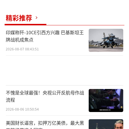
据日本时事通讯社报道，其防卫预算重点
包括以大量无人机为核心的沿岸防卫体系盾牌
精彩推荐
建设、采购高超音速导弹等。军费增加的同
时，日本军事力量也在快速扩张。同月，航空
印媒称歼-10CE引西方兴趣 巴基斯坦王
牌战机成焦点
自卫队宇宙作战群升级为宇宙作战团，计划在2
026财年进一步升级为宇宙作战集团，承担太空
2026-08-07 08:43:51
监视、数据分析、电子干扰等任务。3月31日，
日本防卫省在熊本县和静冈县正式部署两款具
备对敌基地攻击能力的远程导弹。4月，日本政
府敲定修改自卫队官阶名称方案，计划重新启
不愧是全球最强！央视公开反航母作战
用大佐等旧帝国军名称，被外界批评为军国主
流程
义复活的信号。
2026-08-06 10:50:54
2026年5月3日是东京审判开庭80周年纪念
美国财长逼宫，扣押万亿美债，最大黑
日。80年前，来自11国的法官历时两年半，对