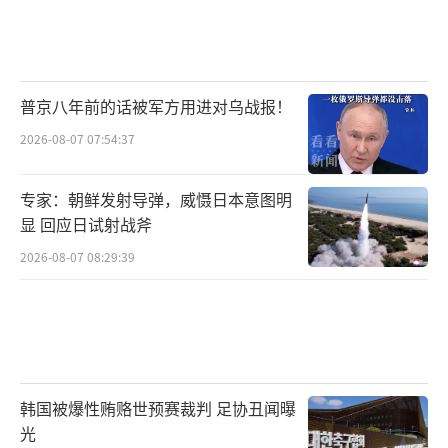
普京八年前的话被军方用进对乌战报！
2026-08-07 07:54:37
专家：朝鲜发射导弹，威慑日本意图明
显 回应日试射战斧
2026-08-07 08:29:39
韩国被爆性贿赂世预赛裁判 足协丑闻曝
光