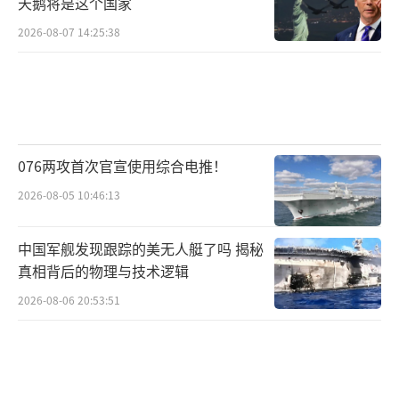
天鹅将是这个国家
日本军国主义在二战中的侵略行为作出司法裁
2026-08-07 14:25:38
决。分析认为，东京审判不仅奠定战后国际秩
序的重要基础，也是一场未完成的审判。更令
人关注的是，被远东国际军事法庭判定为甲级
战犯的岸信介，在美国高抬贵手下从轻发落，
076两攻首次官宣使用综合电推！
出狱后重返政坛，甚至担任日本首相。这些历
史事件为日本新型军国主义的复兴埋下了隐
2026-08-05 10:46:13
患。
（责任编辑：卢其龙 CM0882）
中国军舰发现跟踪的美无人艇了吗 揭秘
真相背后的物理与技术逻辑
2026-08-06 20:53:51