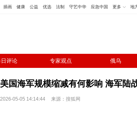
插画
健康
公益
优选
法制
守艺中华
应急中国
更多
地
每日评论
专家观点
俄乌
美国海军规模缩减有何影响 海军陆
2026-05-05 14:14:44
来源：
搜狐网