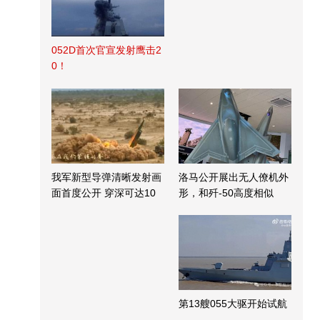
052D首次官宣发射鹰击2
0！
我军新型导弹清晰发射画
洛马公开展出无人僚机外
面首度公开 穿深可达10
形，和歼-50高度相似
米
第13艘055大驱开始试航