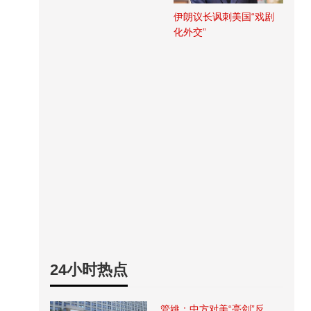
伊朗议长讽刺美国“戏剧
化外交”
24小时热点
管姚：中方对美“亮剑”反