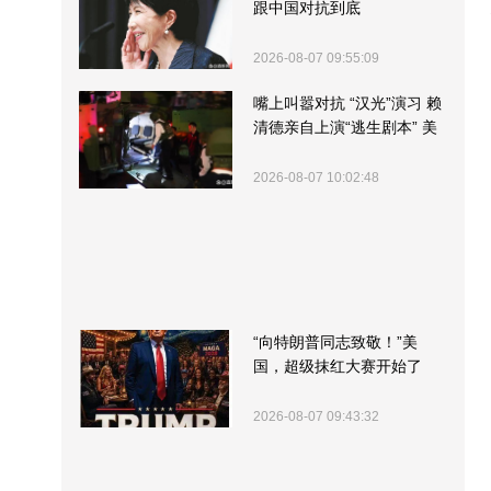
跟中国对抗到底
2026-08-07 09:55:09
嘴上叫嚣对抗 “汉光”演习 赖
清德亲自上演“逃生剧本” 美
军方围观“服务”
2026-08-07 10:02:48
“向特朗普同志致敬！”美
国，超级抹红大赛开始了
2026-08-07 09:43:32