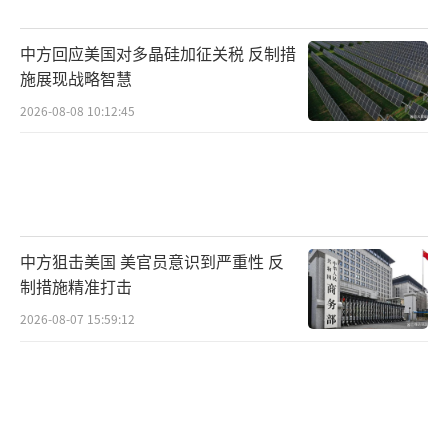
开源情报分析团队表示，卫星图像显示遭
中方回应美国对多晶硅加征关税 反制措
袭的苏-57和苏-34已从原停放位置移走，无法
施展现战略智慧
评估俄军战机的具体损失。苏-57的数量本来就
2026-08-08 10:12:45
有限，即使中度损伤，维修与复飞也需要大量
资源与时间，因为俄方面临西方制裁，获取关
键零部件困难重重。苏-57机队的战力因此可能
进一步削弱。
（责任编辑：张蕾 TT0001）
中方狙击美国 美官员意识到严重性 反
制措施精准打击
2026-08-07 15:59:12