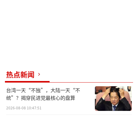
击频繁且难以防范，过去几年俄罗斯将高价值
战机转移到远离俄乌前线的西伯利亚。乌方表
示，此次袭击时俄军战机直接摆到了露天停机
坪上，显示出乌军无人机横跨1700公里的攻击
出乎俄军预料。
乌军无人机跨境1700公里，俄罗斯雷达竟
然没有任何发觉，这反映出俄罗斯后方防空系
热点新闻
统的薄弱。乌克兰军事专家指出，俄军将高价
值战机后撤至远离前线的乌拉尔地区，本意是
台湾一天“不独”，大陆一天“不
提升安全，却意外暴露了后方基地防空网的漏
统”？揭穿民进党最核心的盘算
洞。乌方表示，他们仍在评估损害程度，但这
2026-08-08 10:47:51
次袭击势必会对俄军空中战力造成影响，尤其
是削弱俄军对乌克兰民用基础设施的远程攻击
能力。