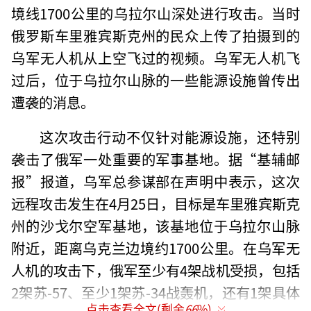
境线1700公里的乌拉尔山深处进行攻击。当时
俄罗斯车里雅宾斯克州的民众上传了拍摄到的
乌军无人机从上空飞过的视频。乌军无人机飞
过后，位于乌拉尔山脉的一些能源设施曾传出
遭袭的消息。
这次攻击行动不仅针对能源设施，还特别
袭击了俄军一处重要的军事基地。据“基辅邮
报”报道，乌军总参谋部在声明中表示，这次
远程攻击发生在4月25日，目标是车里雅宾斯克
州的沙戈尔空军基地，该基地位于乌拉尔山脉
附近，距离乌克兰边境约1700公里。在乌军无
人机的攻击下，俄军至少有4架战机受损，包括
2架苏-57、至少1架苏-34战轰机，还有1架具体
点击查看全文(剩余
66
%)