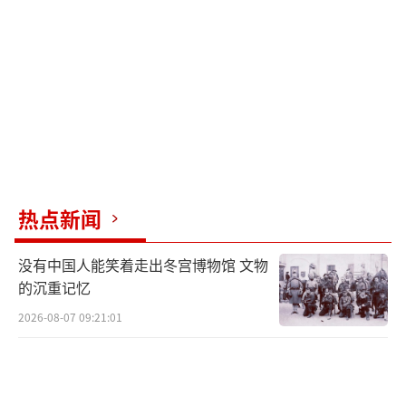
击频繁且难以防范，过去几年俄罗斯将高价值
战机转移到远离俄乌前线的西伯利亚。乌方表
示，此次袭击时俄军战机直接摆到了露天停机
坪上，显示出乌军无人机横跨1700公里的攻击
出乎俄军预料。
乌军无人机跨境1700公里，俄罗斯雷达竟
然没有任何发觉，这反映出俄罗斯后方防空系
热点新闻
统的薄弱。乌克兰军事专家指出，俄军将高价
值战机后撤至远离前线的乌拉尔地区，本意是
没有中国人能笑着走出冬宫博物馆 文物
提升安全，却意外暴露了后方基地防空网的漏
的沉重记忆
洞。乌方表示，他们仍在评估损害程度，但这
2026-08-07 09:21:01
次袭击势必会对俄军空中战力造成影响，尤其
是削弱俄军对乌克兰民用基础设施的远程攻击
能力。