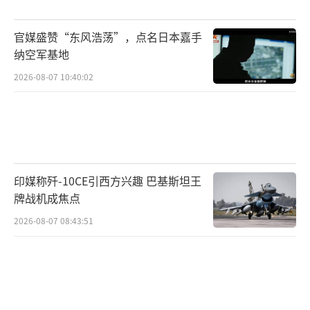
开源情报分析团队表示，卫星图像显示遭
官媒盛赞“东风浩荡”，点名日本嘉手
袭的苏-57和苏-34已从原停放位置移走，无法
纳空军基地
评估俄军战机的具体损失。苏-57的数量本来就
2026-08-07 10:40:02
有限，即使中度损伤，维修与复飞也需要大量
资源与时间，因为俄方面临西方制裁，获取关
键零部件困难重重。苏-57机队的战力因此可能
进一步削弱。
（责任编辑：张蕾 TT0001）
印媒称歼-10CE引西方兴趣 巴基斯坦王
牌战机成焦点
2026-08-07 08:43:51