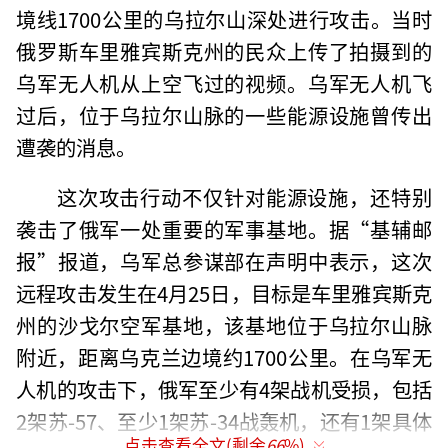
境线1700公里的乌拉尔山深处进行攻击。当时
俄罗斯车里雅宾斯克州的民众上传了拍摄到的
乌军无人机从上空飞过的视频。乌军无人机飞
过后，位于乌拉尔山脉的一些能源设施曾传出
遭袭的消息。
这次攻击行动不仅针对能源设施，还特别
袭击了俄军一处重要的军事基地。据“基辅邮
报”报道，乌军总参谋部在声明中表示，这次
远程攻击发生在4月25日，目标是车里雅宾斯克
州的沙戈尔空军基地，该基地位于乌拉尔山脉
附近，距离乌克兰边境约1700公里。在乌军无
人机的攻击下，俄军至少有4架战机受损，包括
2架苏-57、至少1架苏-34战轰机，还有1架具体
点击查看全文(剩余
66
%)