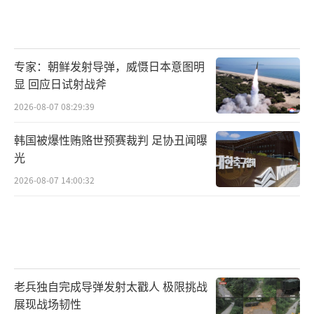
专家：朝鲜发射导弹，威慑日本意图明
显 回应日试射战斧
2026-08-07 08:29:39
韩国被爆性贿赂世预赛裁判 足协丑闻曝
光
2026-08-07 14:00:32
老兵独自完成导弹发射太戳人 极限挑战
展现战场韧性