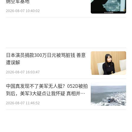
潜艇才是真正的主角。
纳空军基地
（责任编辑：张蕾 TT0001）
2026-08-07 10:40:02
日本演员捐款300万日元被骂脏钱 善意
遭误解
2026-08-07 16:03:47
中国真发现不了美军无人艇？052D被拍
到后，美军3大疑点让我怀疑 真相并非
如此
2026-08-07 11:46:52