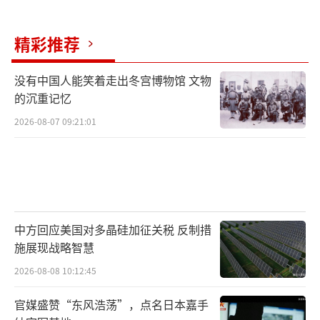
的卡尔瓦里级也有明显优势。卡尔瓦里级水下
排水量约1700吨，属于中型潜艇，而汉果尔级
精彩推荐
水下排水量超过2500吨，意味着更多的武器挂
载、更大的燃料储备和更好的居住性。在水下
没有中国人能笑着走出冬宫博物馆 文物
的沉重记忆
续航力方面，没有AIP的卡尔瓦里级依靠纯电池
2026-08-07 09:21:01
只能维持几天，而汉果尔级的AIP系统可以让它
在水下待上两周以上不用上浮换气，这在实战
中意味着更难被发现，能在伏击阵位上耐心等
待更久，对水面舰艇编队的威胁成倍增加。
尽管印度还有核潜艇，但核潜艇主要负责
中方回应美国对多晶硅加征关税 反制措
施展现战略智慧
战略威慑和远洋作战，近海和区域反潜、反舰
2026-08-08 10:12:45
作战仍需依赖常规潜艇。在印度洋北部这个战
场，汉果尔级这种安静、持久、火力够用的AIP
官媒盛赞“东风浩荡”，点名日本嘉手