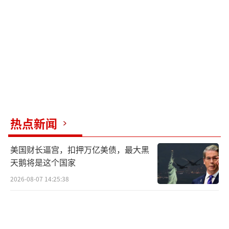
节奏，剩下几艘将在未来几年陆续交付，到203
0年前后8艘全部到位并非不可能。
目前，印度海军的常规潜艇主力包括8艘俄
制877EKM型基洛级、4艘德制209型西舒玛级
以及6艘法制鲉鱼级。这些潜艇中，基洛和209
都是上世纪八九十年代引进的老古董，平均舰
龄超过30年，实际战斗力和出勤率大打折扣。
热点新闻
真正能打的就是6艘卡尔瓦里级，但这6艘没有
一艘装备AIP系统。
美国财长逼宫，扣押万亿美债，最大黑
天鹅将是这个国家
印度国防研究与发展组织从十多年前就开
2026-08-07 14:25:38
始研发国产燃料电池AIP系统，但进展缓慢。最
新的消息是，DRDO计划在2026年底前完成对
卡尔瓦里级二号艇坎德里号的AIP改装，2027年