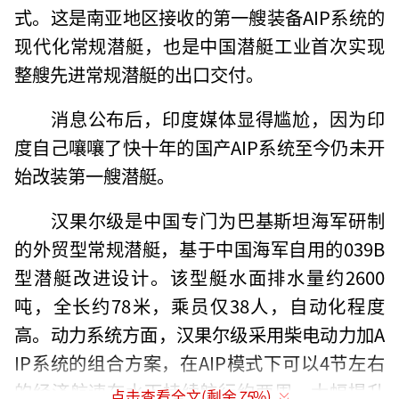
式。这是南亚地区接收的第一艘装备AIP系统的
现代化常规潜艇，也是中国潜艇工业首次实现
整艘先进常规潜艇的出口交付。
消息公布后，印度媒体显得尴尬，因为印
度自己嚷嚷了快十年的国产AIP系统至今仍未开
始改装第一艘潜艇。
汉果尔级是中国专门为巴基斯坦海军研制
的外贸型常规潜艇，基于中国海军自用的039B
型潜艇改进设计。该型艇水面排水量约2600
吨，全长约78米，乘员仅38人，自动化程度
高。动力系统方面，汉果尔级采用柴电动力加A
IP系统的组合方案，在AIP模式下可以4节左右
的经济航速在水下持续航行约两周，大幅提升
点击查看全文(剩余
75
%)