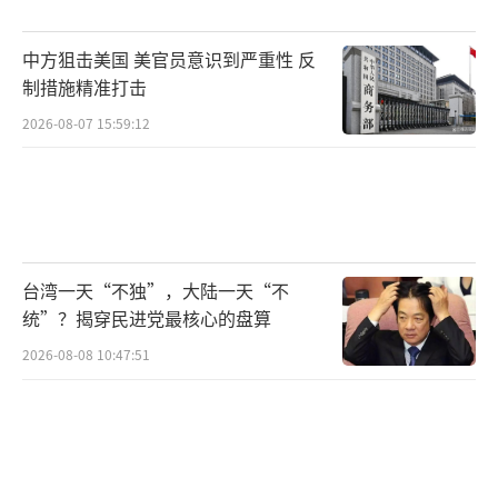
中期开始海试。即使改装成功，试验能否顺利
完成也还是未知数。而巴基斯坦直接拿到了成
中方狙击美国 美官员意识到严重性 反
熟可靠的AIP潜艇。
制措施精准打击
2026-08-07 15:59:12
更让印度焦虑的是巴基斯坦潜艇部队未来
的整体规模。8艘汉果尔级全部到位后，加上现
役的2艘法制阿戈斯塔90B型潜艇（也是AIP改
装型），巴基斯坦海军将拥有10艘具备AIP能力
的常规潜艇。而印度那边，就算DRDO的AIP改
台湾一天“不独”，大陆一天“不
装项目一切顺利，6艘卡尔瓦里级也要逐一回厂
统”？揭穿民进党最核心的盘算
改装，全部完成恐怕要到2030年以后。印度去
2026-08-08 10:47:51
年还在与德国TKMS谈判引进6艘214型潜艇，
但形成战斗力可能要到2035年以后。
从技术角度来看，汉果尔级相比印度现役