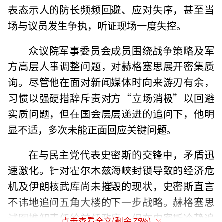
表态示人的防长频频回避、应对失序，甚至当
场与议员发生争执，听证现场一度失控。
众议院军事委员会成员围绕战争策略及军
方高层人事调整问题，对赫格塞思展开密集质
询。尽管他在面对新闻媒体时向来游刃有余，
习惯以强硬措辞斥责对方“立场消极”以回避
实质问题，但在国会层层递进的追问下，他明
显不适，多次未能正面回应关键问题。
在与民主党代表史密斯的交锋中，矛盾迅
速激化。针对霍尔木兹海峡封锁导致的经济危
机及伊朗核武库尚未摧毁的现状，史密斯直言
不讳地追问五角大楼的下一步战略。赫格塞思
试图推卸责任给前任政府，但在史密斯冷静追
点击查看全文(剩余
75
%)