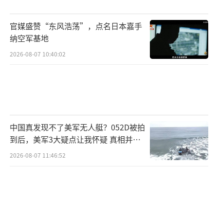
纽约州民主党众议员帕瑞安在听证会上公
官媒盛赞“东风浩荡”，点名日本嘉手
开呼吁赫格塞思辞职，指责其在驻科威特美军
纳空军基地
基地防护问题上严重失职，导致今年3月一起伊
2026-08-07 10:40:02
朗无人机袭击造成6名美军士兵死亡。瑞安援引
幸存士兵的说法称，该设施几乎没有任何反无
人机或防御系统，甚至缺乏基本防护。他还质
疑赫格塞思此前对袭击情况的表述存在“失实
之处”，并与多名民主党退伍军人议员一道要
中国真发现不了美军无人艇？052D被拍
求就相关失误展开调查。
到后，美军3大疑点让我怀疑 真相并非
如此
2026-08-07 11:46:52
随着听证会进入高压阶段，赫格塞思彻
底“面露凶相”、龇牙咆哮。面对关于战争时
长的追问，他通过翻旧账的方式反指质疑者是
在“抹黑军人”。他提高音量大声叫嚣“你到