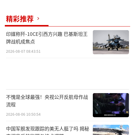
底在为谁喝彩”，并称批评者因仇恨特朗普而
看不见行动的“成功”。然而，在相对克制的
精彩推荐
会场中，这类情绪化的言辞显得突兀且乏力。
印媒称歼-10CE引西方兴趣 巴基斯坦王
在随后的经济影响质询中，赫格塞思拒绝
牌战机成焦点
提供具体数字，反而转而攻击加利福尼亚州的
2026-08-07 08:43:51
州务治理。众议员卡瓦哈尔对此语气冷淡地总
结道，这些陈腐的说辞已不再奏效，特朗普政
府正在生活成本危机中不断流失支持者。
面对赫格塞思在听证会上表现出的不耐烦
不愧是全球最强！央视公开反航母作战
情绪及对议员的公开嘲讽，委员会主席不得不
流程
罕见地多次敲锤介入，要求其注意言辞，现场
2026-08-06 10:50:54
火药味之浓烈，即便在党派斗争激烈的华盛顿
中国军舰发现跟踪的美无人艇了吗 揭秘
也属少见。
（责任编辑：张蕾 TT0001）