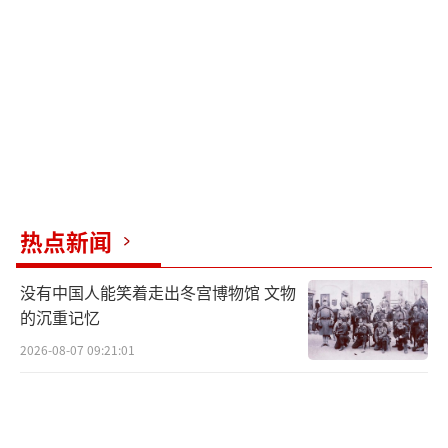
测乌克兰早已战败，但现实并未如此，并进一
步追问判断失误的原因。面对这一问题，赫格
塞思试图转向批评拜登政府，却被当场打断。
最终，赫格塞思仅表示“乌克兰人展现了极大
勇气”，这一回应未能满足质询要求。
赫格塞思在场上的表现更像是在推销“健
身补剂广告”，而非执掌国防部的内阁官员。
热点新闻
尽管他不断强调美军正在打造“致命的武
没有中国人能笑着走出冬宫博物馆 文物
库”，并试图以此让对手“感到恐惧”，但两
的沉重记忆
党议员对其“口号外交”并不买账。史密斯回
2026-08-07 09:21:01
应称，“一厢情愿并不是战略”，并指责现任
政府以“两位房地产商人”取代传统外交，实
际上孤立了美国。