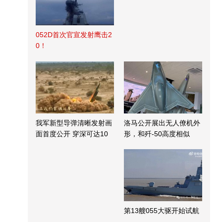
052D首次官宣发射鹰击2
0！
我军新型导弹清晰发射画
洛马公开展出无人僚机外
面首度公开 穿深可达10
形，和歼-50高度相似
米
第13艘055大驱开始试航