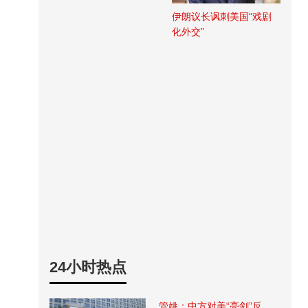
伊朗议长讽刺美国“戏剧
化外交”
24小时热点
管姚：中方对美“亮剑”反