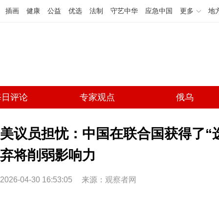
插画
健康
公益
优选
法制
守艺中华
应急中国
更多
地
每日评论
专家观点
俄乌
美议员担忧：中国在联合国获得了“选
弃将削弱影响力
2026-04-30 16:53:05
来源：
观察者网