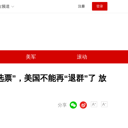
方频道
注册
登录
美军
滚动
票”，美国不能再“退群”了 放
微信
微博
分享