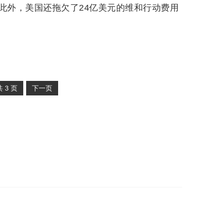
。此外，美国还拖欠了24亿美元的维和行动费用
共
3
页
下一页