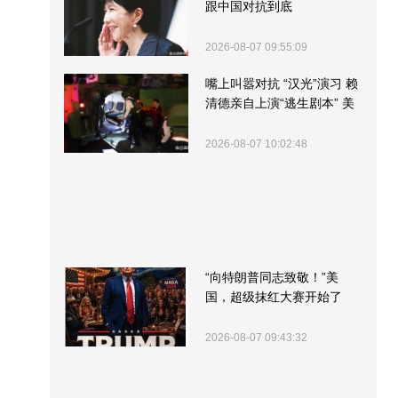
跟中国对抗到底
2026-08-07 09:55:09
嘴上叫嚣对抗 “汉光”演习 赖
清德亲自上演“逃生剧本” 美
军方围观“服务”
2026-08-07 10:02:48
“向特朗普同志致敬！”美
国，超级抹红大赛开始了
2026-08-07 09:43:32