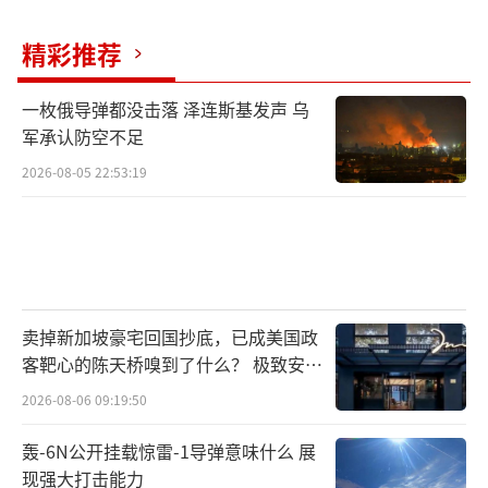
真审议。敦促日本政府重申恪守《不扩散核武
器条约》义务及“无核三原则”，不以任何方
精彩推荐
式寻求核武器，不发展核潜艇，不寻求在日本
一枚俄导弹都没击落 泽连斯基发声 乌
境内引进和部署核武器。呼吁采取公开、透
军承认防空不足
明、有效措施解决日本敏感核材料供需严重失
2026-08-05 22:53:19
衡问题，明确时间表和路线图，及时消除潜在
核扩散风险和核安全隐患。提请国际原子能机
构在实施保障监督时充分考虑受保障国拥核言
行，有针对性地强化对日全面保障监督、核查
力度和频率，确保及时探查日本开展非和平核
卖掉新加坡豪宅回国抄底，已成美国政
活动。呼吁各缔约国慎重同日开展核合作，切
客靶心的陈天桥嗅到了什么？ 极致安全
的追寻
实维护国际核不扩散体系。敦促日本政府妥善
2026-08-06 09:19:50
处理福岛核污染水排海问题，确保利益攸关国
轰-6N公开挂载惊雷-1导弹意味什么 展
持续参与国际原子能机构框架下的独立取样监
现强大打击能力