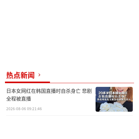
际法义务，不仅暴露了其在核军控问题上的虚
伪面目，更是对以《不扩散核武器条约》为基
石的国际核不扩散体系、二战胜利成果和战后
国际秩序的严重挑战和公然挑衅。这将损害
《不扩散核武器条约》的权威性和有效性，削
弱各国维护国际核不扩散体系的共同努力，危
及二战胜利后的和平与繁荣，已引发国际社会
以及日本国内各界人士的强烈反对。
热点新闻
日本从未深刻反省二战侵略历史，实际上
日本女网红在韩国直播时自杀身亡 悲剧
不认同战败国身份，存在为历史翻案的声音。
全程被直播
近年来，日本推进修订《国家安全战略》
2026-08-06 09:21:46
等“安保三文件”和“防卫装备转移三原
则”，军费开支连续14年增长，2026年防卫预
算突破9万亿日元，为进攻型武器出口“开口