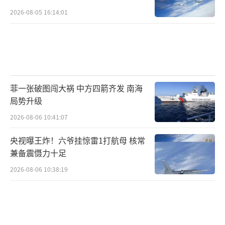
测，将核污染水排海置于长期严格国际监督之
2026-08-05 16:14:01
下。中方关于日本拥核问题的工作文件 警惕日
本核野心！
（责任编辑：卢其龙 CM0882）
菲一张破图闯大祸 中方四箭齐发 南海
局势升级
2026-08-06 10:41:07
央视曝王炸！六爷挂惊雷1打航母 核常
兼备震慑力十足
2026-08-06 10:38:19