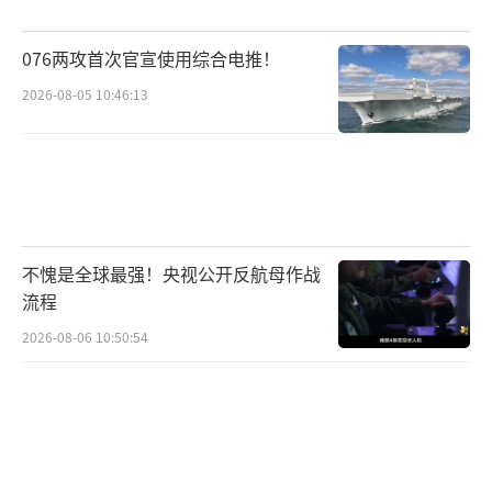
子”，新型军国主义死灰复燃之势令人警惕。
076两攻首次官宣使用综合电推！
日本必须以史为鉴，同新型军国主义彻底切
割，恪守《和平宪法》和《不扩散核武器条
2026-08-05 10:46:13
约》，停止“再军事化”行径和拥核图谋。否
则，任由日本国内右翼势力推动发展强力进攻
性武器甚至拥有核武器，必将再次为祸国际社
会，对国际和平安全和稳定产生严重负面影
响。
不愧是全球最强！央视公开反航母作战
流程
中方呼吁《不扩散核武器条约》缔约国高
2026-08-06 10:50:54
度警惕并坚决反对日本拥有核武器，建议审议
大会高度重视日本寻求拥有核武器的危险倾向
及其对《不扩散核武器条约》的现实及长期消
极影响，将其作为重要议题予以充分讨论和认