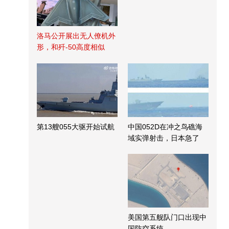
洛马公开展出无人僚机外
形，和歼-50高度相似
第13艘055大驱开始试航
中国052D在冲之鸟礁海
域实弹射击，日本急了
美国第五舰队门口出现中
国防空系统