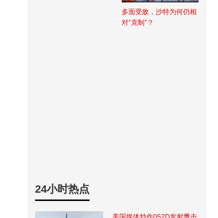
多面受敌，沙特为何仍相
对“克制”？
24小时热点
美国媒体炒作052D发射鹰击