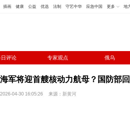
插画
健康
公益
优选
法制
守艺中华
应急中国
更多
地
每日评论
专家观点
俄乌
海军将迎首艘核动力航母？国防部回
2026-04-30 16:05:26
来源：
新黄河