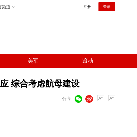
方频道
注册
登录
美军
滚动
应 综合考虑航母建设
微信
微博
分享