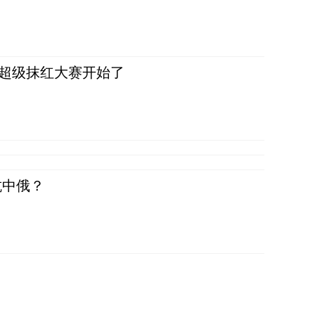
，超级抹红大赛开始了
抗中俄？