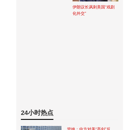
伊朗议长讽刺美国“戏剧
化外交”
24小时热点
管姚：中方对美“亮剑”反