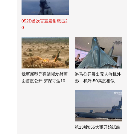
052D首次官宣发射鹰击2
0！
我军新型导弹清晰发射画
洛马公开展出无人僚机外
面首度公开 穿深可达10
形，和歼-50高度相似
米
第13艘055大驱开始试航