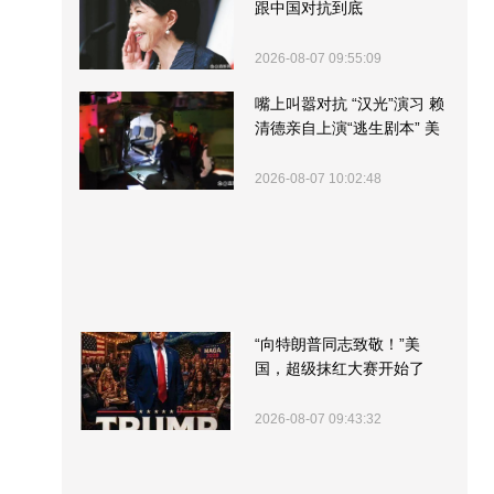
跟中国对抗到底
2026-08-07 09:55:09
嘴上叫嚣对抗 “汉光”演习 赖
清德亲自上演“逃生剧本” 美
军方围观“服务”
2026-08-07 10:02:48
“向特朗普同志致敬！”美
国，超级抹红大赛开始了
2026-08-07 09:43:32