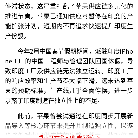
停滞状态，这严重打乱了苹果供应链多元化的
推进节奏。苹果已通知供应商暂停在印度的产
能扩张计划，短期内不再追求快速提升印度生
产份额。
今年2月中国春节假期期间，派驻印度iPho
ne工厂的中国工程师与管理团队回国休假，导
致印度工厂及供应链无法独立运转。印度工厂
的响应效率和生产节奏大幅下滑，远未达到苹
果的预期标准，生产线几乎全面停摆，进一步
暴露了印度制造在独立性上的不足。
此前，苹果曾尝试通过在印度同步开展新
品导入等核心环节来提升其制造独立性，以逐
步降低对中国供应链的依赖。然而，此次停摆
点击查看全文(剩余
57
%)