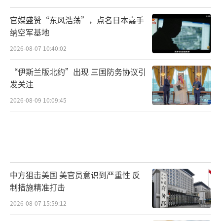
官媒盛赞“东风浩荡”，点名日本嘉手
纳空军基地
2026-08-07 10:40:02
“伊斯兰版北约”出现 三国防务协议引
发关注
2026-08-09 10:09:45
中方狙击美国 美官员意识到严重性 反
制措施精准打击
2026-08-07 15:59:12