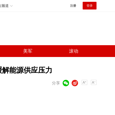
方频道
注册
登录
美军
滚动
缓解能源供应压力
微信
微博
分享