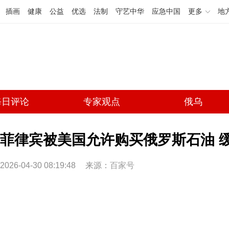
插画
健康
公益
优选
法制
守艺中华
应急中国
更多
地
每日评论
专家观点
俄乌
菲律宾被美国允许购买俄罗斯石油 
2026-04-30 08:19:48
来源：
百家号