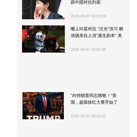
跟中国对抗到底
2026-08-07 09:55:09
嘴上叫嚣对抗 “汉光”演习 赖
清德亲自上演“逃生剧本” 美
军方围观“服务”
2026-08-07 10:02:48
“向特朗普同志致敬！”美
国，超级抹红大赛开始了
2026-08-07 09:43:32