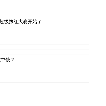
，超级抹红大赛开始了
抗中俄？