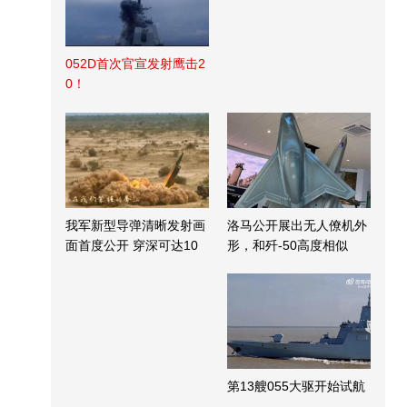
052D首次官宣发射鹰击2
0！
我军新型导弹清晰发射画
洛马公开展出无人僚机外
面首度公开 穿深可达10
形，和歼-50高度相似
米
第13艘055大驱开始试航