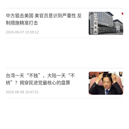
类似论调也出现在部分与美国政府有合作
中方狙击美国 美官员意识到严重性 反
的企业口中。今年2月，ChatGPT开发商Open
制措施精准打击
AI致信国会，呼吁警惕中国“盗用并包装美国
2026-08-07 15:59:12
创新成果”来发展人工智能。Anthropic则指控
中国企业通过“蒸馏”其技术以迭代优化自身
模型。
然而，“蒸馏”本身就是AI训练中的常见
台湾一天“不独”，大陆一天“不
技术路径，美国企业也在使用中国的AI开源成
统”？揭穿民进党最核心的盘算
果。旧金山初创企业Anysphere近期承认，其
2026-08-08 10:47:51
最新产品基于中国人工智能公司月之暗面研发
的开源模型Kimi打造。
针对美方指责中国大规模“窃取”美国人