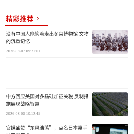
工智能实验室的知识产权，中国外交部发言人
郭嘉昆表示，美方有关说法毫无根据，是对中
精彩推荐
国人工智能产业发展成就的污蔑抹黑。中方对
此坚决反对，敦促美方尊重事实、摒弃偏见，
没有中国人能笑着走出冬宫博物馆 文物
停止对华科技遏压，多做有利于两国科技交流
的沉重记忆
与合作的事。
（责任编辑：卢其龙 CM0882）
2026-08-07 09:21:01
中方回应美国对多晶硅加征关税 反制措
施展现战略智慧
2026-08-08 10:12:45
官媒盛赞“东风浩荡”，点名日本嘉手