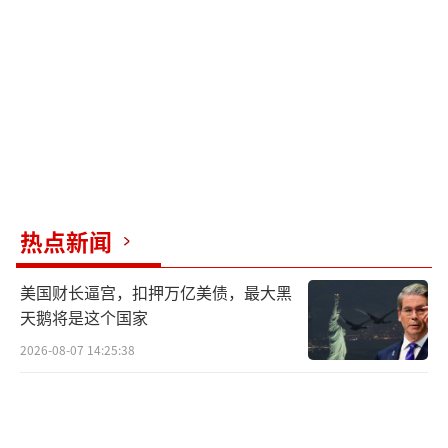
术的说法。4月22日，美国众议院外交事务委员
会通过了20项新的出口管制措施，拟进一步限
制中国获取美国技术，并阻止中国芯片制造商
获得先进半导体制造设备。
美国总统首席科学与技术顾问迈克尔·克
拉西奥斯恶意渲染所谓“总部主要位于中
国”的外国实体对美国先进AI系统实施“蒸
热点新闻
馏”，并“窃取美国的专业技术与创新成
美国财长逼宫，扣押万亿美债，最大黑
果”。他还宣称将联合本土AI企业识别并惩处
天鹅将是这个国家
相关行为。与此同时，众议院外交事务委员会
2026-08-07 14:25:38
两党一致支持一项法案，拟建立识别“窃取美
国AI模型核心技术特征”的外国主体，并对其
实施制裁。