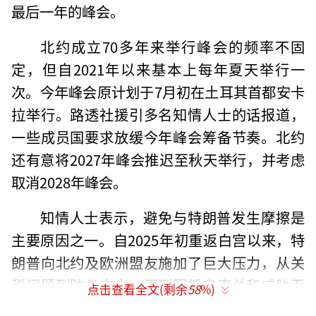
最后一年的峰会。
北约成立70多年来举行峰会的频率不固
定，但自2021年以来基本上每年夏天举行一
次。今年峰会原计划于7月初在土耳其首都安卡
拉举行。路透社援引多名知情人士的话报道，
一些成员国要求放缓今年峰会筹备节奏。北约
还有意将2027年峰会推迟至秋天举行，并考虑
取消2028年峰会。
知情人士表示，避免与特朗普发生摩擦是
主要原因之一。自2025年初重返白宫以来，特
朗普向北约及欧洲盟友施加了巨大压力，从关
税问题到防务支出，再到军援乌克兰和威胁吞
点击查看全文(剩余
58
%)
并丹麦自治领地格陵兰岛，跨大西洋关系不断