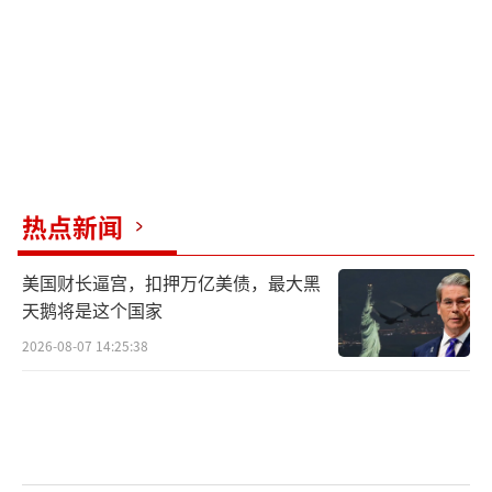
席过4次北约峰会，这些峰会都笼罩在争议中，
主要是因为特朗普要求盟友增加防务支出。因
此，减少峰会就能减少美国和北约盟友之间的
戏剧性事件。即使在冷战期间，北约也仅举行
了8次峰会。
对于推迟甚至取消峰会的意见，北约秘书
热点新闻
长吕特尚未做出最终决定。北约一名官员回应
美国财长逼宫，扣押万亿美债，最大黑
称，北约将继续定期举行峰会，在其他时间继
天鹅将是这个国家
续就共同的安全事务展开磋商、筹划和决策。
2026-08-07 14:25:38
（责任编辑：张小花 TT1000）