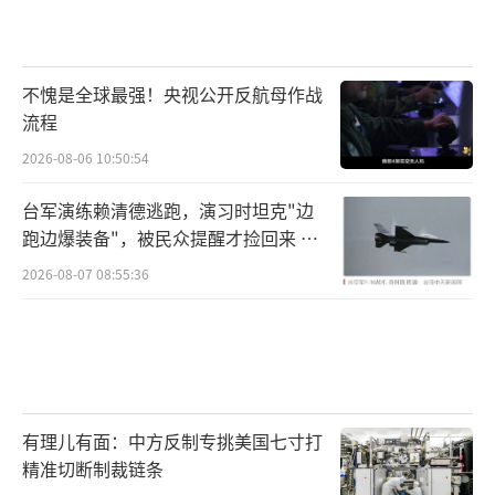
不愧是全球最强！央视公开反航母作战
流程
2026-08-06 10:50:54
台军演练赖清德逃跑，演习时坦克"边
跑边爆装备"，被民众提醒才捡回来 演
习状况频出引发关注
2026-08-07 08:55:36
有理儿有面：中方反制专挑美国七寸打
精准切断制裁链条