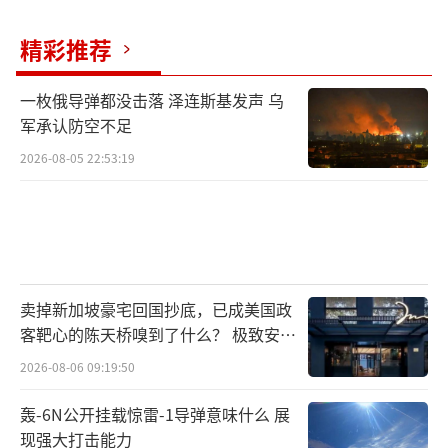
为“英勇战士”和“顶尖英雄”。这一系列事
件暴露了以色列司法体系长期纵容战争罪行和
精彩推荐
包庇施暴者的现实。
（责任编辑：卢其龙 CM0882）
一枚俄导弹都没击落 泽连斯基发声 乌
军承认防空不足
2026-08-05 22:53:19
卖掉新加坡豪宅回国抄底，已成美国政
客靶心的陈天桥嗅到了什么？ 极致安全
的追寻
2026-08-06 09:19:50
轰-6N公开挂载惊雷-1导弹意味什么 展
现强大打击能力