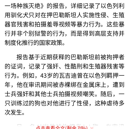
一场种族灭绝》的报告，详细记录了以色列利
用驯化犬只对在押巴勒斯坦人实施性侵、生殖
器官残害和拍摄羞辱视频等暴力行为。这些暴
行并非个别狱警的行为，而是得到高层支持并
制度化推行的国家政策。
报告基于近期获释的巴勒斯坦前被拘押者
的证词，记录了强奸、性酷刑和生殖器残害等
行为。例如，43岁的瓦吉迪曾在以色列羁押一
年，他在审讯期间被赤裸绑在金属床上，遭到
士兵强奸和其他士兵拍摄视频嘲笑。随后，一
只训练过的狗也对他进行了性侵，这种虐待多
次发生。
另一名48岁的被拘押者A.J.称，在审讯
点击查看全文(剩余
70
%)