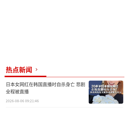
复遭两名蒙面士兵强奸。整个过程被拍摄下
来，士兵威胁若不配合就将视频公开。以色列
否认了这些指控。
联合国特别报告员弗朗切斯卡·阿尔巴内
塞提交的《酷刑与种族灭绝》专项报告指出，
以色列拘留体系中的酷刑已成为“正在进行的
种族灭绝中的结构性特征”，并获得最高政治
热点新闻
层级的批准。报告呼吁国际刑事法院检察官介
日本女网红在韩国直播时自杀身亡 悲剧
入调查，并建议将以色列军方列入年度冲突相
全程被直播
关性暴力施暴主体名单。
2026-08-06 09:21:46
早在2025年8月，联合国秘书长古特雷斯就
曾致信以色列常驻联合国大使，警告以军存在
大规模虐待巴勒斯坦在押人员的行为。然而，