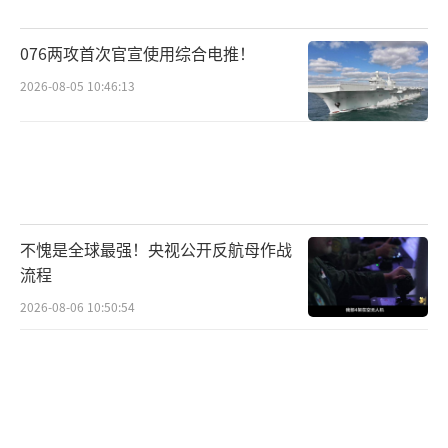
以色列大使驳回了警告，拒绝联合国独立监察
076两攻首次官宣使用综合电推！
人员进入拘留设施核查。
2026-08-05 10:46:13
讽刺的是，这些暴行的施暴者在以色列司
法体系中几乎免于惩罚。2024年7月，五名部队
士兵因恶意刺伤巴勒斯坦在押人员被起诉，但
不到一年，以色列军方撤销了所有指控。涉事
拘留中心医护人员证实，受害者伤势惨烈，但
不愧是全球最强！央视公开反航母作战
案件最终以证据链条复杂和受害者返回加沙为
流程
由草草结案。
2026-08-06 10:50:54
以色列政客公然为施暴者辩护，总理内塔
尼亚胡、外长卡茨等人将诉讼称为恶意构陷，
财政部长和国家安全部长则称赞施暴士兵