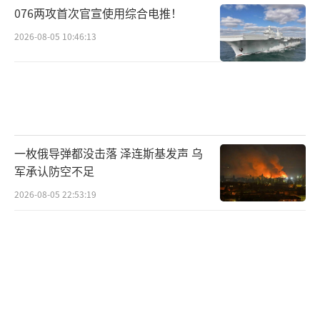
076两攻首次官宣使用综合电推！
场打不赢的战争，体面离开就成了奢望。伊朗
2026-08-05 10:46:13
现在做的，就是把这片泥潭的边界画得更清
楚，把“胜利者写历史”的笔抢到自己手里。
美军想逃，可以，但姿态可能得由德黑兰来
定。
（责任编辑：卢其龙 CM0882）
一枚俄导弹都没击落 泽连斯基发声 乌
军承认防空不足
2026-08-05 22:53:19