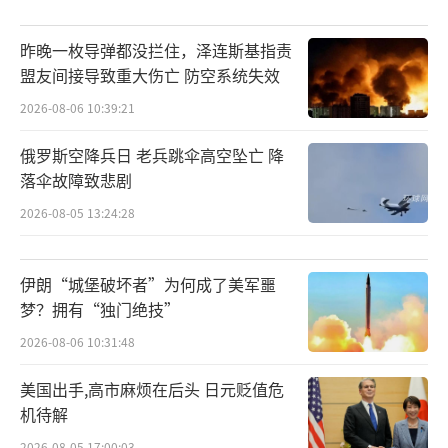
昨晚一枚导弹都没拦住，泽连斯基指责
盟友间接导致重大伤亡 防空系统失效
2026-08-06 10:39:21
俄罗斯空降兵日 老兵跳伞高空坠亡 降
落伞故障致悲剧
2026-08-05 13:24:28
伊朗“城堡破坏者”为何成了美军噩
梦？拥有“独门绝技”
2026-08-06 10:31:48
美国出手,高市麻烦在后头 日元贬值危
机待解
2026-08-05 17:00:03