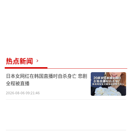
见伊朗外长后，消息人士透露，伊朗立场比上
一轮谈判强硬得多，强调结束战争的方案必须
按伊朗的条件来，而不是特朗普的条件。这说
明伊朗已经不再焦虑于求和，而是看到了对方
的疲态，开始主动设定议程。你急着想从泥潭
脱身，那我就把价码开高。
热点新闻
这一切拼在一起，本质就清晰了。此前美
日本女网红在韩国直播时自杀身亡 悲剧
国试图用极限施压逼伊朗屈服，结果被反手拖
全程被直播
入一场消耗战。如今伊朗密集发声，从军事、
2026-08-06 09:21:46
情报、外交三个维度同步发难，等于宣告对手
的“摧毁伊朗导弹和军事力量”企图彻底失
败。它要的不是停火，而是让对手承认失败。
历史的剧本常常如此，当超级大国深陷一