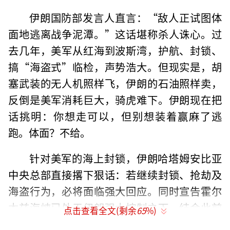
伊朗国防部发言人直言：“敌人正试图体
面地逃离战争泥潭。”这话堪称杀人诛心。过
去几年，美军从红海到波斯湾，护航、封锁、
搞“海盗式”临检，声势浩大。但现实是，胡
塞武装的无人机照样飞，伊朗的石油照样卖，
反倒是美军消耗巨大，骑虎难下。伊朗现在把
话挑明：你想走可以，但别想装着赢麻了逃
跑。体面？不给。
针对美军的海上封锁，伊朗哈塔姆安比亚
中央总部直接撂下狠话：若继续封锁、抢劫及
海盗行为，必将面临强大回应。同时宣告霍尔
木兹海峡已处于伊朗强大控制之下。结合此前
点击查看全文(剩余
65
%)
局势，伊朗早已用导弹和快艇集群反复演