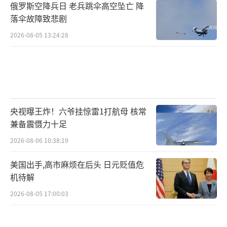
俄罗斯空降兵日 老兵跳伞高空坠亡 降
落伞故障致悲剧
2026-08-05 13:24:28
央视曝王炸！六爷挂惊雷1打航母 核常
兼备震慑力十足
2026-08-06 10:38:19
美国出手,高市麻烦在后头 日元贬值危
机待解
2026-08-05 17:00:03