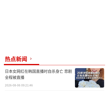
的压力，这些成本最终会反映在新开采的原油
价格上。
对于普通家庭而言，油价上涨的影响是多
方面的。它不仅体现在加油费用上，还会通过
物流成本推高超市商品价格，通过航空燃油附
加费影响旅行预算，通过化工原料成本影响塑
热点新闻
料制品和服装价格。
一些国家政府开始重新审视能源储备策
日本女网红在韩国直播时自杀身亡 悲剧
全程被直播
略，部分亚洲国家寻求增加战略石油储备并多
样化原油进口来源。然而，全球主要产油区有
2026-08-06 09:21:46
限，安全运输路线同样受限。
油服公司在短期内因冲突地区的活动减少