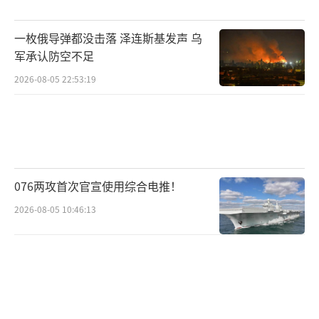
而收入下降，但从长远来看，深海钻井、老旧
油田改造和新管道建设的咨询和合同增多。一
一枚俄导弹都没击落 泽连斯基发声 乌
军承认防空不足
家大型油服企业的股价在过去几个月上涨了超
过40%。
2026-08-05 22:53:19
金融市场上，原油期货期限结构发生变
化，远月合约相对于近月合约的贴水收窄甚至
转为升水，表明市场预期长期供应紧张。
076两攻首次官宣使用综合电推！
印度农村地区柴油价格上涨影响了灌溉水
2026-08-05 10:46:13
泵使用频率，可能影响农作物收成。东南亚渔
民也抱怨船用燃料成本侵蚀了微薄利润。这些
地方同样感受到全球能源价格波动的影响。
欧洲一家航空公司因燃油成本超出预期，