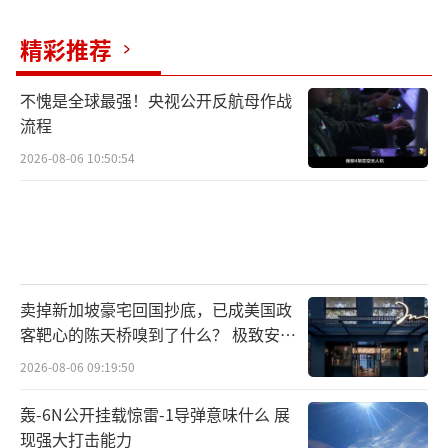
宣布削减非盈利航线并对行李托运收取更高费
用，直接改变了人们的出行选择和生活便利。
精彩推荐
石油价格的变化连接着地质构造、政治版
不愧是全球最强！央视公开反航母作战
图和日常生活。一条管道被破坏或一座炼油厂
流程
停工，其影响会沿着复杂的供应链扩散，最终
2026-08-06 10:50:54
在某个意想不到的地方显现出来。
（责任编辑：卢其
龙 CM0882）
卖掉新加坡豪宅回国抄底，已成美国政
客靶心的陈天桥嗅到了什么？ 极致安全
的追寻
2026-08-06 09:19:50
轰-6N公开挂载惊雷-1导弹意味什么 展
现强大打击能力