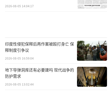
免公众恐慌，是未来需要完善的重要环节。
2026-08-05 14:04:17
白宫记者晚宴枪击事件是美国社会诸多矛
盾的一个缩影，折射出政治极化、社会分裂、
枪支泛滥等深层次问题。这起事件不仅给美国
政治与媒体关系带来新的冲击，也对社会安全
印度性侵犯保释后再作案被殴打身亡 保
提出了严峻挑战。要从根本上解决此类问题，
释制度引争议
需要美国社会各界共同努力，弥合分歧，加强
2026-08-05 16:59:04
枪支管控，完善安保体系，营造理性包容的政
治氛围。唯有如此，才能避免枪声再次响起，
地下导弹洞库还有必要建吗 现代战争的
防护需求
让白宫记者晚宴回归其原本的意义，成为促进
理解与沟通的平台。
2026-08-05 13:02:44
（责任编辑：卢其龙 CM0882）