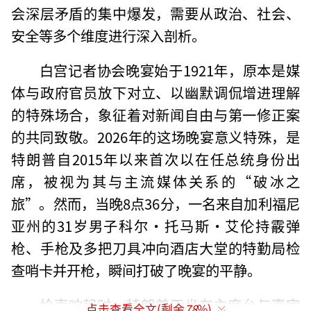
会深层矛盾的集中爆发，需要从政治、社会、
安全等多个维度进行深入剖析。
白宫记者协会晚宴始于1921年，原本是媒
体与政府官员放下对立、以幽默调侃增进理解
的特殊场合，象征着对新闻自由与第一修正案
的共同致敬。2026年的这场晚宴意义特殊，是
特朗普自2015年以来首次以在任总统身份出
席，被视为其与主流媒体关系的“破冰之
旅”。然而，当晚8点36分，一名来自加利福尼
亚州的31岁男子科尔·托马斯·艾伦持霰弹
枪、手枪及多把刀具冲向酒店大堂的特勤局检
查哨卡并开枪，瞬间打破了晚宴的平静。
枪声响起时，特朗普正坐在主席台与嘉宾
点击查看全文(剩余
78
%)