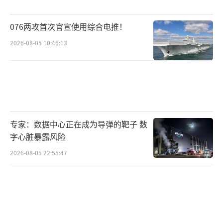
发，此次枪击事件再次敲响了警钟。嫌疑人艾
伦被初步认定为“独狼式”袭击者，无明确组
076两攻首次官宣使用综合电推！
织背景，这种个体发起的暴力行为往往难以提
2026-08-05 10:46:13
前预警，给安保工作带来极大挑战。从社会层
面看，美国社会的分裂与对立是此类事件滋生
的土壤。
特朗普上台后，因治安问题部署国民警卫
专家：数据中心正在成为导弹的靶子 数
队到多个城市，引发了关于权力滥用的争议，
字心脏暴露风险
加剧了不同群体间的矛盾。同时，美国枪支泛
2026-08-05 22:55:47
滥问题长期得不到解决，枪支暴力已成为社会
顽疾。此次事件中，嫌疑人携带多种武器轻易
接近安保严密的晚宴现场，暴露出枪支管控的
漏洞。社交媒体上的极端言论传播也容易对个
体产生误导，催生暴力倾向。