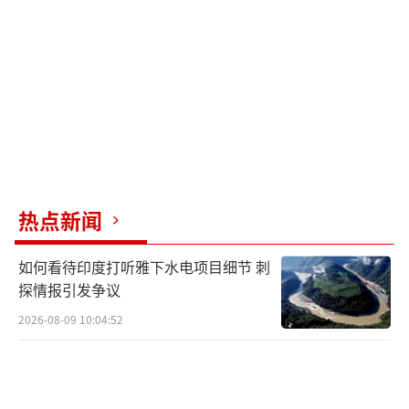
断，零部件和原材料涨价；国防采购体系中层
层加价；以及各种利益相关方的介入。这些因
素导致装备性能下降，单价反而上升。
美国海军认为这批护卫舰在全球巡逻、存
在展示和低强度任务中仍有一定作用。然而，
这种高成本低效能的项目引发了复杂的心态。
一方面，美国海军在舰艇定位上开始务实，接
热点新闻
受低配护卫舰；另一方面，又难以摆脱国内军
如何看待印度打听雅下水电项目细节 刺
工利益网络的束缚，最终搞出一个“思想降
探情报引发争议
维、价格不降维”的怪物项目。
2026-08-09 10:04:52
未来，如果美国国内财政压力进一步加
剧，国会对军费审查更严格，这类又贵又不强
的项目能否持续存在还是个未知数。这批“传