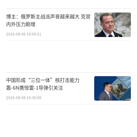
奇护卫舰”是否会成为美国海军走向务实的一
博主：俄罗斯主战派声音越来越大 克宫
个尴尬过渡，或是被迫中途改配置、加系统，
内外压力剧增
结果价格继续上涨？这些问题值得深入探讨。
2026-08-09 10:09:21
（责任编辑：张蕾 TT0001）
中国形成“三位一体”核打击能力
轰-6N携惊雷-1导弹引关注
2026-08-08 19:30:09