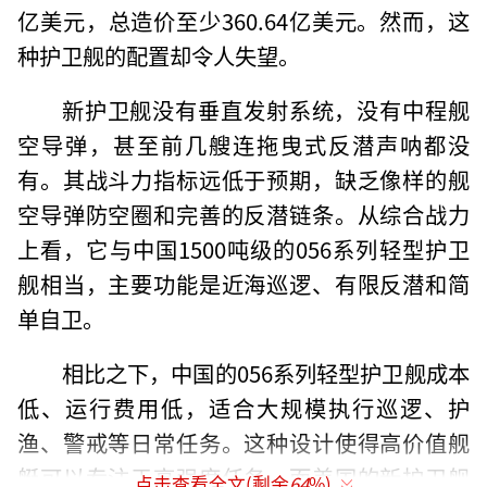
亿美元，总造价至少360.64亿美元。然而，这
种护卫舰的配置却令人失望。
新护卫舰没有垂直发射系统，没有中程舰
空导弹，甚至前几艘连拖曳式反潜声呐都没
有。其战斗力指标远低于预期，缺乏像样的舰
空导弹防空圈和完善的反潜链条。从综合战力
上看，它与中国1500吨级的056系列轻型护卫
舰相当，主要功能是近海巡逻、有限反潜和简
单自卫。
相比之下，中国的056系列轻型护卫舰成本
低、运行费用低，适合大规模执行巡逻、护
渔、警戒等日常任务。这种设计使得高价值舰
艇可以专注于高强度任务。而美国的新护卫舰
点击查看全文(剩余
64
%)