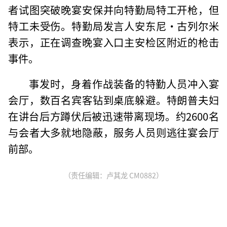
者试图突破晚宴安保并向特勤局特工开枪，但
特工未受伤。特勤局发言人安东尼·古列尔米
表示，正在调查晚宴入口主安检区附近的枪击
事件。
事发时，身着作战装备的特勤人员冲入宴
会厅，数百名宾客钻到桌底躲避。特朗普夫妇
在讲台后方蹲伏后被迅速带离现场。约2600名
与会者大多就地隐蔽，服务人员则逃往宴会厅
前部。
（责任编辑：卢其龙 CM0882）