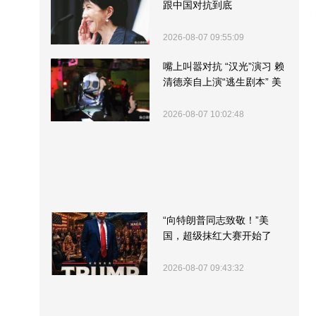
跟中国对抗到底
2026-08-07 09:55:09
嘴上叫嚣对抗 “汉光”演习 赖
清德亲自上演“逃生剧本” 美
军方围观“服务”
2026-08-07 10:02:48
“向特朗普同志致敬！”美
国，超级抹红大赛开始了
2026-08-07 09:43:32