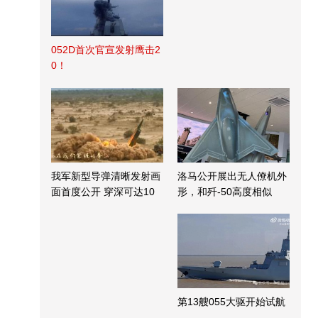
052D首次官宣发射鹰击2
0！
我军新型导弹清晰发射画
洛马公开展出无人僚机外
面首度公开 穿深可达10
形，和歼-50高度相似
米
第13艘055大驱开始试航