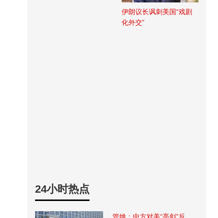
伊朗议长讽刺美国“戏剧
化外交”
24小时热点
管姚：中方对美“亮剑”反