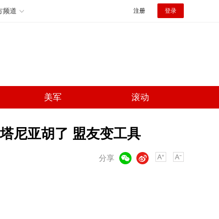
方频道
注册
登录
美军
滚动
塔尼亚胡了 盟友变工具
微信
微博
分享