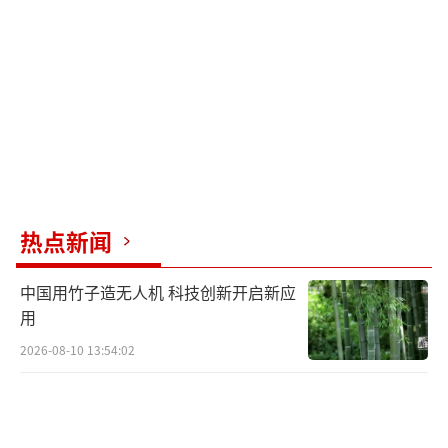
距伊朗海岸2000英里的国际水域遭袭，事先没
有任何警告。美国在国际水域突袭伊朗军舰，
终将为其开创的先例深感后悔。美伊双方
就“德纳”号是否携带武器各执一词，伊朗方
面称该舰未携带武器，执行的是非战斗礼仪性
任务，毫无防御能力，而美国则驳斥了伊朗的
说法。
热点新闻
哈米德·莫梅内是“德纳”号上的幸存士
兵之一。他讲述了袭击发生在大约凌晨3点到3
中国用竹子造无人机 科技创新开启新应
点半，之前没有任何警报或迹象表明有危险。
用
他认为这是一次完全违反国际海事法的袭击。
2026-08-10 13:54:02
当鱼雷击中“德纳”号时，甲板上骤然起火，
海面上激起巨大浪花。