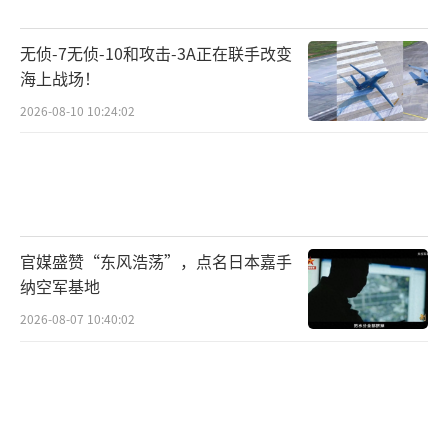
莫梅内坚称，美军此次袭击并非为了警告
或仅仅是企图破坏船体，而是为了杀死船员。
无侦-7无侦-10和攻击-3A正在联手改变
在“德纳”号遇袭后数小时，船员们都拒绝弃
海上战场！
船。莫梅内表示，这艘船不仅仅是一艘军舰，
2026-08-10 10:24:02
对他们来说，“德纳”号就像伊朗的土地，离
开它毫无意义。
袭击发生20小时后，船员们发现“德
纳”号在不断下沉，已经无法自救，纷纷跳
官媒盛赞“东风浩荡”，点名日本嘉手
纳空军基地
海。他们在黑暗中游泳，不知道岸边有多远。
有幸存者称，在船员弃船时，美军第二枚鱼雷
2026-08-07 10:40:02
还袭击了船员们的逃生海域。在斯里兰卡救援
队到达之前，他们在水中待了大约10个小时才
最终获救。
（责任编辑：于浩淙 zx0176）