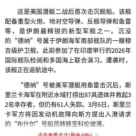
这是美国潜艇二战后首次击沉舰船。该舰
配备重型火炮、地对空导弹、反舰导弹和鱼雷
等，是伊朗最精锐的新型军舰之一。沉没
的“德纳”号属于伊朗海军南部舰队的一艘穆
吉级护卫舰，此前参加了在印度举行的2026年
国际舰队检阅和多国海上联合演习。遭袭时，
该舰正在返航途中。
“德纳”号被美军潜艇用鱼雷击沉后，斯
里兰卡海军在附近水域打捞出87具遗体并救起3
2名幸存者，但仍有61人失踪。3月6日，斯里兰
卡军方将因发动机故障向斯方提出入港请求
的“布什尔”号船员转移至科伦坡港。
点击查看全文(剩余
69
%)