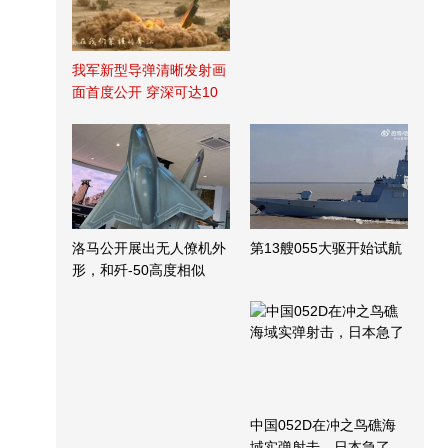
我军新型导弹清晰发射画
面首度公开 穿深可达10
米
洛马公开展出无人僚机外
第13艘055大驱开始试航
形，和歼-50高度相似
中国052D在冲之鸟礁海
域实弹射击，日本急了