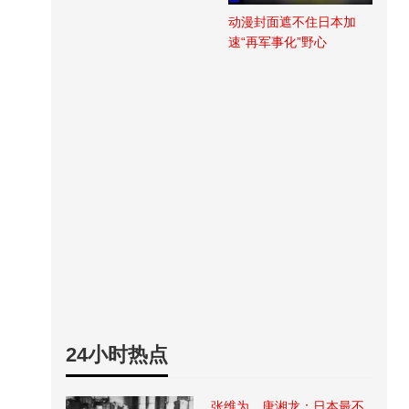
动漫封面遮不住日本加
速“再军事化”野心
24小时热点
张维为、唐湘龙：日本最不