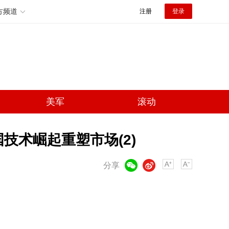
方频道
注册
登录
美军
滚动
技术崛起重塑市场(2)
微信
微博
分享