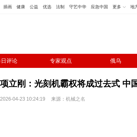
插画
健康
公益
优选
法制
守艺中华
应急中国
更多
地
每日评论
专家观点
俄乌
项立刚：光刻机霸权将成过去式 中国
2026-04-23 10:24:19
来源：
机械之名