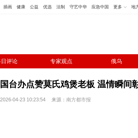
插画
健康
公益
优选
法制
守艺中华
应急中国
更多
地
每日评论
专家观点
俄乌
国台办点赞莫氏鸡煲老板 温情瞬间
2026-04-23 10:23:54
来源：
南方都市报