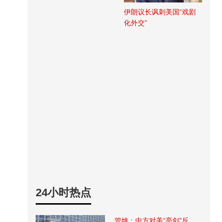
伊朗议长讽刺美国“戏剧
化外交”
24小时热点
管姚：中方对美“亮剑”反