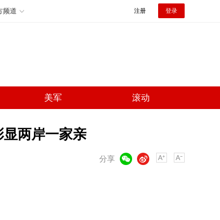
方频道
注册
登录
美军
滚动
彰显两岸一家亲
微信
微博
分享