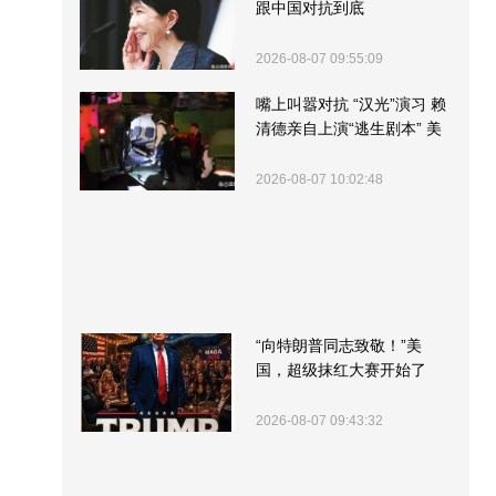
跟中国对抗到底
2026-08-07 09:55:09
嘴上叫嚣对抗 “汉光”演习 赖
清德亲自上演“逃生剧本” 美
军方围观“服务”
2026-08-07 10:02:48
“向特朗普同志致敬！”美
国，超级抹红大赛开始了
2026-08-07 09:43:32