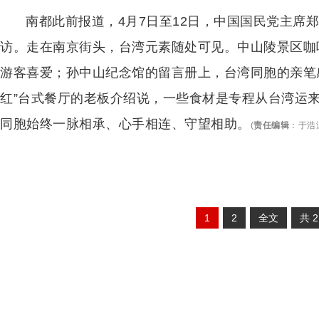
南都此前报道，4月7日至12日，中国国民党主席
访。走在南京街头，台湾元素随处可见。中山陵景区咖
游客喜爱；孙中山纪念馆的留言册上，台湾同胞的亲笔
红”台式餐厅的老板介绍说，一些食材是专程从台湾运
同胞始终一脉相承、心手相连、守望相助。
(
责任编辑
：
于浩淙
1
2
全文
共