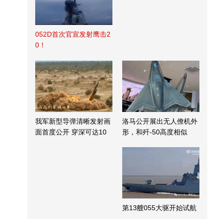
052D首次官宣发射鹰击2
0！
我军新型导弹清晰发射画
洛马公开展出无人僚机外
面首度公开 穿深可达10
形，和歼-50高度相似
米
第13艘055大驱开始试航