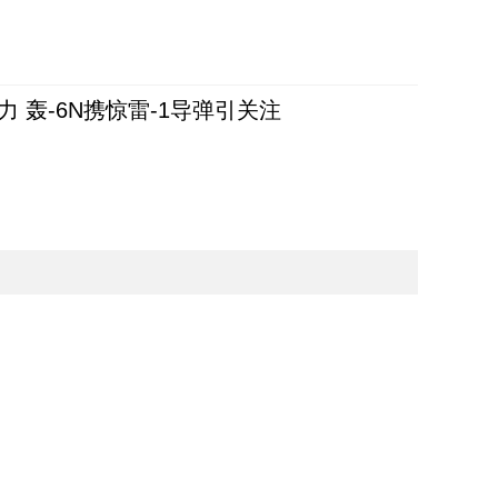
 轰-6N携惊雷-1导弹引关注