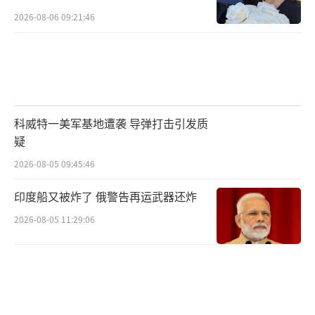
我算什么贵宾啊
2026-08-06 09:21:46
走的时候
我就是一个农家孩子
科威特一美军基地遭袭 导弹打击引发质
扛着一杆老枪
疑
也没多杀几个敌人
2026-08-05 09:45:46
只记得出征前指导员说——
印度船又被炸了 俄警告再运武器还炸
2026-08-05 11:29:06
我们这一代人
把该打的仗都打了
我们的后代