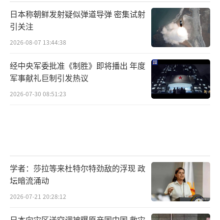
就不用再打仗了
日本称朝鲜发射疑似弹道导弹 密集试射
引关注
就能过上好日子了
2026-08-07 13:44:38
那些话
经中央军委批准《制胜》即将播出 年度
军事献礼巨制引发热议
当时我还不太懂
2026-07-30 08:51:23
飞机的门打开了
风声、脚步声、远处的哭声
一起涌进来
学者：莎拉等来杜特尔特劲敌的浮现 政
坛暗流涌动
又有一双手托起我，把我抱在怀里
2026-07-21 20:28:12
还是那么暖
日本向灾区送空调被曝原产国中国 救灾