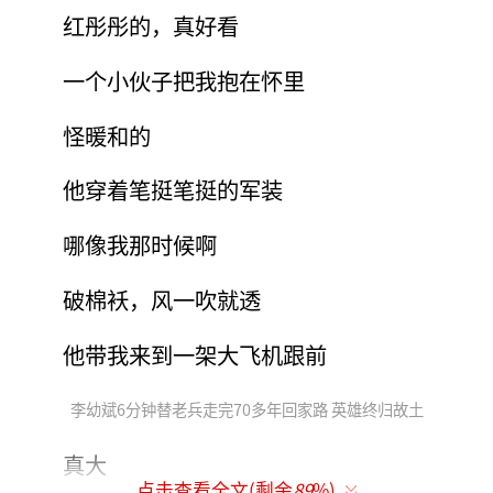
红彤彤的，真好看
一个小伙子把我抱在怀里
怪暖和的
他穿着笔挺笔挺的军装
哪像我那时候啊
破棉袄，风一吹就透
他带我来到一架大飞机跟前
李幼斌6分钟替老兵走完70多年回家路 英雄终归故土
真大
点击查看全文(剩余
89
%)