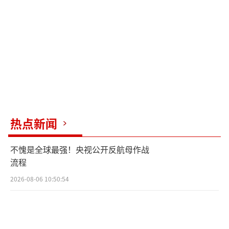
闭着眼睛
竟然看见了妈妈
我好多年都没有想起妈妈了
仁川到沈阳，一个半小时
这
一个半小时
的路
热点新闻
我走了
七十多年
不愧是全球最强！央视公开反航母作战
流程
那年跨过鸭绿江
2026-08-06 10:50:54
没路没桥，头顶敌机炸个不停
脚下是雪、是冰，是冻死的战友