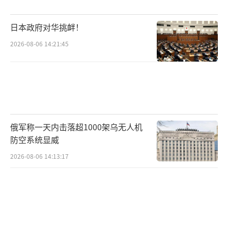
我倒在异国
日本政府对华挑衅！
一躺就是几十年
2026-08-06 14:21:45
窗外忽然有东西飞过去
很快，闪着光，像只鹰
他们说，那是
歼-20
俄军称一天内击落超1000架乌无人机
是最厉害的战斗机
防空系统显威
2026-08-06 14:13:17
是专门来给我护航的
当年要是有这么一架
敌人还敢贴着树梢飞