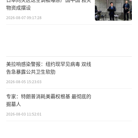
物资成摆设
明天，是海军生日
2026-08-07 09:17:28
正好，让我赶上了
听说码头上那些大军舰
老百姓都能上去看
美拉响感染警报：纽约现罕见病毒 双线
运气好的话
告急暴露公共卫生软肋
2026-08-05 15:23:03
还能远远地看看航母
专家：特朗普消耗美霸权根基 最彻底的
什么
电磁弹射、歼-35、空警-600
掘墓人
2026-08-03 11:52:01
这些新词，我听都听不懂
但，听不懂才好呢