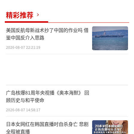
我们还用趴在雪地里
精彩推荐
眼睁睁看着战友被炸碎吗
美国反航母新战术抄了中国的作业吗 借
现在
鉴中国反介入思路
2026-08-07 22:21:19
有这样的飞机护着我
很好，很好啊
飞机落地
广岛核爆81周年央视播《奥本海默》 回
两边喷起水柱，像两把大扇子
顾历史与和平使命
2026-08-07 14:58:17
他们说这叫
“过水门”
日本女网红在韩国直播时自杀身亡 悲剧
是迎接贵宾的最高礼遇
全程被直播