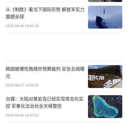
脸蛋圆圆红红
从《制胜》看当下国际形势 解放军实力
震撼全球
一看就没挨过饿
2026-08-06 14:45:19
他不懂什么叫轰炸
他不懂什么叫饥荒
他不懂为什么冻掉脚趾头还要往前爬
韩国被爆性贿赂世预赛裁判 足协丑闻曝
光
哎，不懂就好
2026-08-07 14:00:32
不懂就好啊
台媒：大陆对黄岩岛已经实现常态化实
控 军事化法治化全天候管控
指导员，你看见了吗
2026-08-06 14:47:02
你说的话