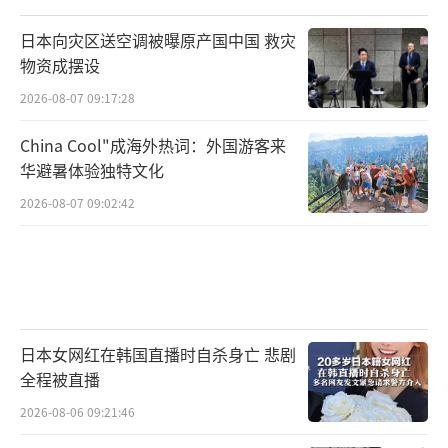
就不用再打仗了
日本向灾区送空调被曝原产国中国 救灾
物资成摆设
就能过上好日子了
2026-08-07 09:17:28
那些话
China Cool"成海外热词：外国游客来
华避暑体验独特文化
当时我还不太懂
2026-08-07 09:02:42
飞机的门打开了
风声、脚步声、远处的哭声
一起涌进来
日本女网红在韩国直播时自杀身亡 悲剧
又有一双手托起我，把我抱在怀里
全程被直播
2026-08-06 09:21:46
还是那么暖