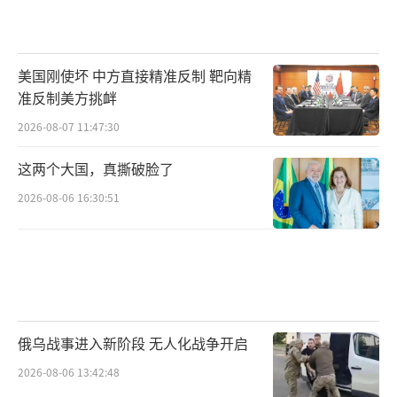
是吧
出了机场
美国刚使坏 中方直接精准反制 靶向精
准反制美方挑衅
路两边全是人
2026-08-07 11:47:30
孩子举着花
这两个大国，真撕破脸了
2026-08-06 16:30:51
老人擦着泪
当兵的挺直腰板，给我敬礼
我看见一个和我当年差不多大的孩子
穿着干净校服
俄乌战事进入新阶段 无人化战争开启
2026-08-06 13:42:48
举着小红旗