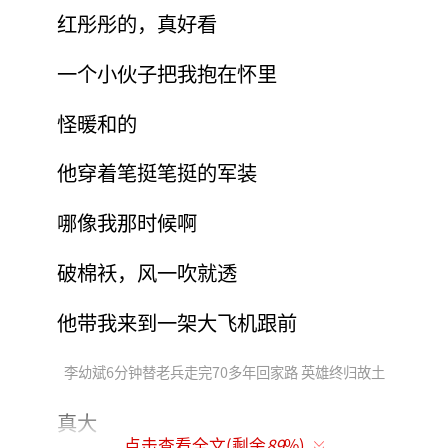
红彤彤的，真好看
一个小伙子把我抱在怀里
怪暖和的
他穿着笔挺笔挺的军装
哪像我那时候啊
破棉袄，风一吹就透
他带我来到一架大飞机跟前
李幼斌6分钟替老兵走完70多年回家路 英雄终归故土
真大
点击查看全文(剩余
89
%)