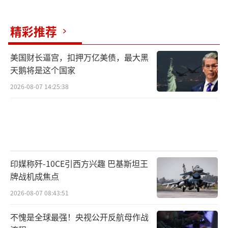
我们还用趴在雪地里
精彩推荐
眼睁睁看着战友被炸碎吗
美国财长逼宫，扣押万亿美债，最大黑
现在
天鹅将是这个国家
2026-08-07 14:25:38
有这样的飞机护着我
很好，很好啊
飞机落地
印媒称歼-10CE引西方兴趣 巴基斯坦王
两边喷起水柱，像两把大扇子
牌战机成焦点
他们说这叫
“过水门”
2026-08-07 08:43:51
是迎接贵宾的最高礼遇
不愧是全球最强！央视公开反航母作战