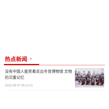
闭着眼睛
竟然看见了妈妈
我好多年都没有想起妈妈了
仁川到沈阳，一个半小时
这
一个半小时
的路
热点新闻
我走了
七十多年
没有中国人能笑着走出冬宫博物馆 文物
的沉重记忆
那年跨过鸭绿江
2026-08-07 09:21:01
没路没桥，头顶敌机炸个不停
脚下是雪、是冰，是冻死的战友