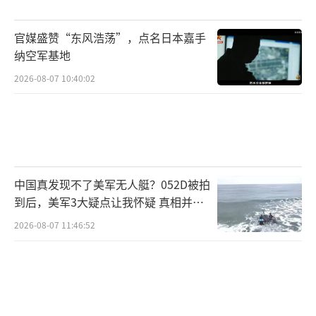
我倒在异国
官媒盛赞“东风浩荡”，点名日本嘉手
一躺就是几十年
纳空军基地
2026-08-07 10:40:02
窗外忽然有东西飞过去
很快，闪着光，像只鹰
他们说，那是
歼-20
中国真发现不了美军无人艇？052D被拍
是最厉害的战斗机
到后，美军3大疑点让我怀疑 真相并非
如此
2026-08-07 11:46:52
是专门来给我护航的
当年要是有这么一架
敌人还敢贴着树梢飞