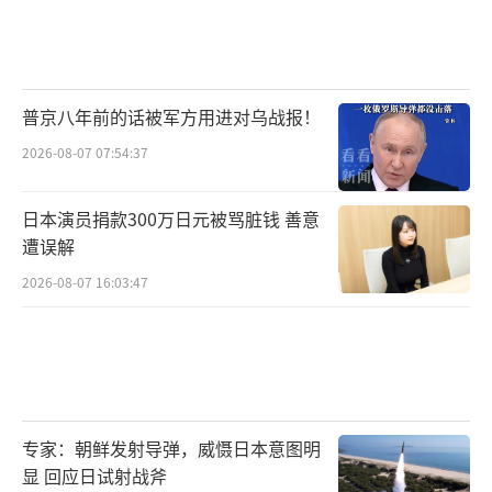
成真了
我们的仗，没有白打
普京八年前的话被军方用进对乌战报！
我想笑，却笑不出声来
2026-08-07 07:54:37
我想哭，却没有眼泪
日本演员捐款300万日元被骂脏钱 善意
遭误解
我想问一句
2026-08-07 16:03:47
这，就是我的祖国吗
不——
这不是我曾经的祖国
专家：朝鲜发射导弹，威慑日本意图明
它比我梦里见过的
显 回应日试射战斧