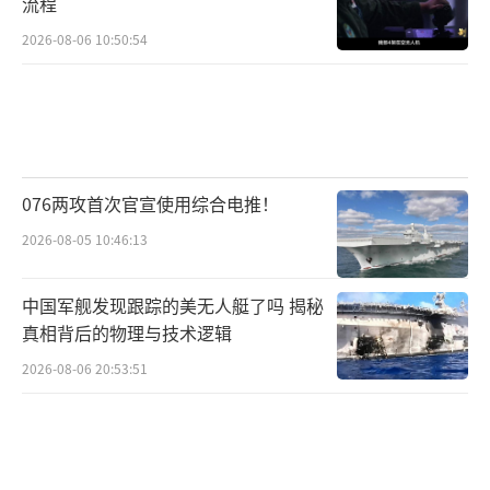
流程
我算什么贵宾啊
2026-08-06 10:50:54
走的时候
我就是一个农家孩子
扛着一杆老枪
076两攻首次官宣使用综合电推！
2026-08-05 10:46:13
也没多杀几个敌人
只记得出征前指导员说——
中国军舰发现跟踪的美无人艇了吗 揭秘
真相背后的物理与技术逻辑
我们这一代人
2026-08-06 20:53:51
把该打的仗都打了
我们的后代