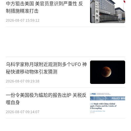
中方狙击美国 美官员意识到严重性 反
明天，是海军生日
制措施精准打击
2026-08-07 15:59:12
正好，让我赶上了
听说码头上那些大军舰
老百姓都能上去看
乌科学家称月球附近观测到多个UFO 神
运气好的话
秘快速移动物体引发猜测
还能远远地看看航母
2026-08-07 09:19:38
一份令美国极为尴尬的报告出炉 关税反
什么
电磁弹射、歼-35、空警-600
噬自身
这些新词，我听都听不懂
2026-08-07 09:14:07
但，听不懂才好呢