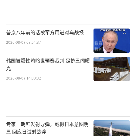
普京八年前的话被军方用进对乌战报！
2026-08-07 07:54:37
韩国被爆性贿赂世预赛裁判 足协丑闻曝
光
2026-08-07 14:00:32
专家：朝鲜发射导弹，威慑日本意图明
显 回应日试射战斧