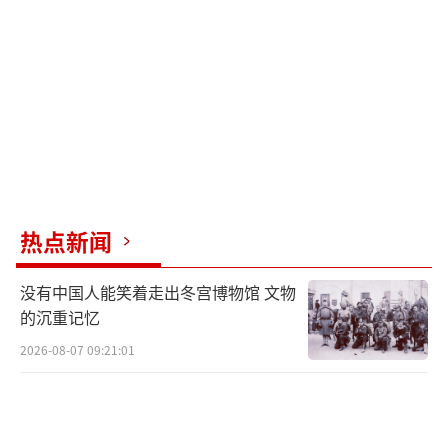
蒸汽弹射器。
如果“比尔·克林顿”号和“乔治·W·
布什”号最终采用蒸汽弹射器，那么美军弹射
型航母将经历从蒸汽到电磁再到蒸汽的轮回。
这种技术倒退无疑反映了美国电磁弹射技术的
不足。相比之下，中国的电磁弹射型航母“福
建舰”已服役并开展密集训练，电磁弹射型两
热点新闻
栖攻击舰“四川舰”也即将服役，显示出中国
在这方面的技术水平和可靠性远超美国。未
没有中国人能笑着走出冬宫博物馆 文物
来，中国可能从追赶者变为领先者。
的沉重记忆
2026-08-07 09:21:01
（责任编辑：张蕾 TT0001）