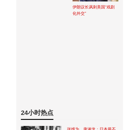
伊朗议长讽刺美国“戏剧
化外交”
24小时热点
张维为、唐湘龙：日本最不