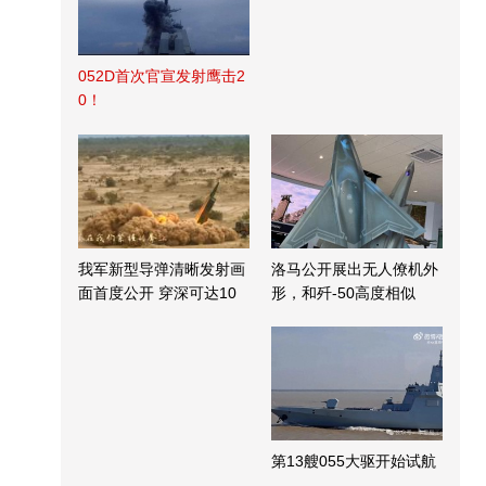
052D首次官宣发射鹰击2
0！
我军新型导弹清晰发射画
洛马公开展出无人僚机外
面首度公开 穿深可达10
形，和歼-50高度相似
米
第13艘055大驱开始试航