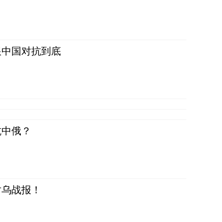
跟中国对抗到底
抗中俄？
对乌战报！