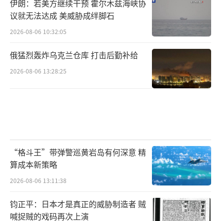
伊朗：若美方继续干预 霍尔木兹海峡协
议就无法达成 美威胁成绊脚石
2026-08-06 10:32:05
俄猛烈轰炸乌克兰仓库 打击后勤补给
2026-08-06 13:28:25
“格斗王”带弹警巡黄岩岛有何深意 精
算成本新策略
2026-08-06 13:11:38
钧正平：日本才是真正的威胁制造者 贼
喊捉贼的戏码再次上演