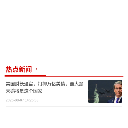
责此次亵渎宗教雕像的行为。网友们同时谴责
国际社会对于以军士兵和以色列定居者接连破
坏宗教场所与宗教象征的行径始终保持沉默。
巴勒斯坦宗教事务部数据显示，在以色列
对加沙发动战争期间，以军多次袭击清真寺、
教堂等宗教场所；而在约旦河西岸被占领土，
仅去年一年，以色列定居者就破坏、袭击了45
热点新闻
座清真寺。
（责任编辑：于浩淙 zx0176）
美国财长逼宫，扣押万亿美债，最大黑
天鹅将是这个国家
2026-08-07 14:25:38