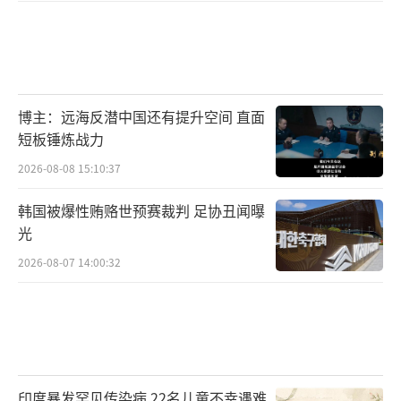
博主：远海反潜中国还有提升空间 直面
短板锤炼战力
2026-08-08 15:10:37
韩国被爆性贿赂世预赛裁判 足协丑闻曝
光
2026-08-07 14:00:32
印度暴发罕见传染病 22名儿童不幸遇难