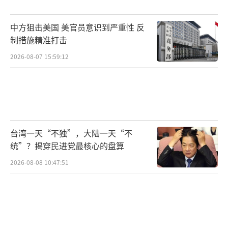
组，组建“水上战群”、“两栖战与水雷战
群”等部队，进攻性作战意图明显；3月31日，
中方狙击美国 美官员意识到严重性 反
日本防卫省在熊本县和静冈县部署了具备所
制措施精准打击
谓“对敌基地攻击能力”的远程导弹；近日，
2026-08-07 15:59:12
日本防卫大臣小泉进次郎更是强行推进在距离
中国台湾仅百余公里的与那国岛部署防空导弹
部队。中国国际问题研究院亚太研究所特聘研
究员项昊宇指出，与那国岛位于琉球群岛最西
台湾一天“不独”，大陆一天“不
端，面积仅28平方公里，距离中国台湾约110公
统”？揭穿民进党最核心的盘算
里，距离钓鱼岛约150公里，而距离日本本土却
2026-08-08 10:47:51
超过1000公里。这一特殊地理位置使其成为监
控台海及钓鱼岛的关键战略支点。日方在该岛
部署防空导弹部队远远超出单纯的防御需求，
而是进攻型作战部署的重要组成部分，目的在