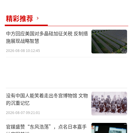
于与石垣岛、宫古岛、冲绳本岛等西南诸岛形
成军事力量联动，构建针对台海的前沿军事干
精彩推荐
涉和干预部署。
中方回应美国对多晶硅加征关税 反制措
回顾历史，由于战后对军国主义遗毒的清
施展现战略智慧
算极不彻底，日本右翼势力的政治基因得以残
2026-08-08 10:12:45
留。4月21日，日本首相高市早苗以“内阁总理
大臣”名义，向供奉二战甲级战犯的靖国神社
供奉名为“真榊”的祭品。清华大学国际关系
学系教授刘江永表示，日本的历史观、战争观
与现在的政治走向密切相关。靖国神社对于他
没有中国人能笑着走出冬宫博物馆 文物
们来说供奉的是所谓的“英灵”，这牵扯到二
的沉重记忆
战历史以及日本从甲午战争以后殖民统治朝鲜
2026-08-07 09:21:01
半岛和对外侵略扩张的历史。在他们眼中，那
官媒盛赞“东风浩荡”，点名日本嘉手
是“胜利”的历史，“骄傲”的历史，没有丝