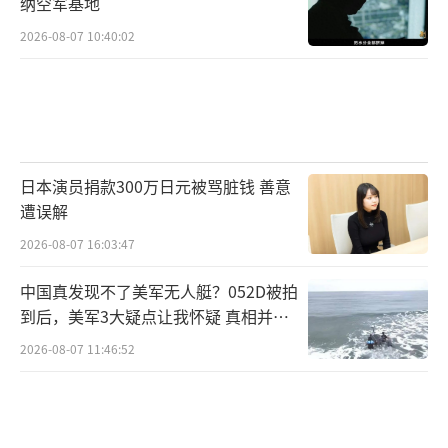
纳空军基地
毫反省。今年是东京审判80周年，在这样一个
2026-08-07 10:40:02
重要历史时刻，铭记历史的同时也要警惕日本
为这些战犯翻案。
（责任编辑：卢其龙 CM0882）
日本演员捐款300万日元被骂脏钱 善意
遭误解
2026-08-07 16:03:47
中国真发现不了美军无人艇？052D被拍
到后，美军3大疑点让我怀疑 真相并非
如此
2026-08-07 11:46:52