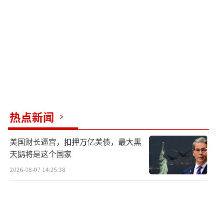
律宾等国提供雷达系统以及巡逻艇之外，日本
还启动了与英国、意大利联合研发下一代先进
战机，并同美国加快研发部署导弹。高市早苗
内阁执意放宽武器出口，核心动机是要进一步
突破战后体制束缚，谋求“军事大国”地位。
政治上借着军事外交来拓展影响力，构建所
谓“价值观同盟”。经济上通过出口摊薄军工
热点新闻
研发成本，打造新型军工复合体，提振低迷的
经济，同时服务于“以军养军”的扩军路线。
美国财长逼宫，扣押万亿美债，最大黑
天鹅将是这个国家
观察3月以来日方的军事安全动向，可以看
2026-08-07 14:25:38
出日本“再军事化”狂飙突进，右翼势力动作
频频，其目的显而易见，即谋求“军事松
绑”。今年3月，日本海上自卫队进行大幅改