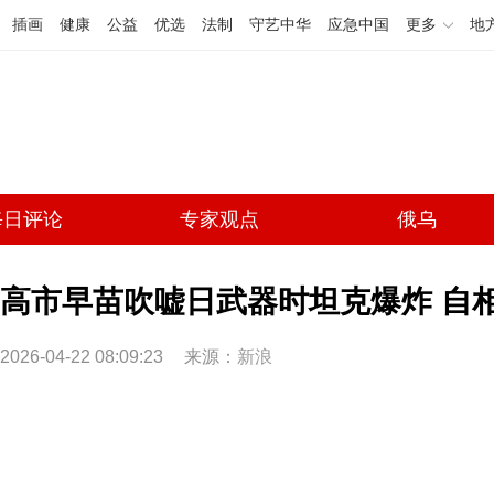
插画
健康
公益
优选
法制
守艺中华
应急中国
更多
地
每日评论
专家观点
俄乌
高市早苗吹嘘日武器时坦克爆炸 自
2026-04-22 08:09:23
来源：
新浪