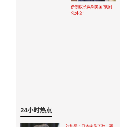
伊朗议长讽刺美国“戏剧
化外交”
24小时热点
刘和平：日本铆足了劲，要