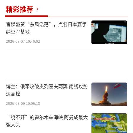
精彩推荐
官媒盛赞“东风浩荡”，点名日本嘉手
纳空军基地
2026-08-07 10:40:02
博主：俄军攻破奥列霍夫两翼 南线攻势
达高峰
2026-08-09 10:06:18
“绕不开”的霍尔木兹海峡 阿曼成最大
冤大头