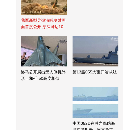
我军新型导弹清晰发射画
面首度公开 穿深可达10
米
洛马公开展出无人僚机外
第13艘055大驱开始试航
形，和歼-50高度相似
中国052D在冲之鸟礁海
域实弹射击，日本急了