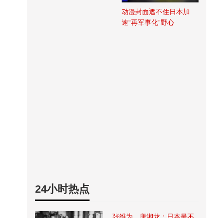
动漫封面遮不住日本加
速“再军事化”野心
24小时热点
张维为、唐湘龙：日本最不