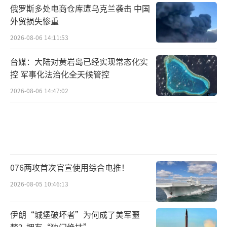
乎只计算了行动中未列入预算的开支”，并不
俄罗斯多处电商仓库遭乌克兰袭击 中国
外贸损失惨重
包括“第一波打击前军事硬件和人员集结”的
2026-08-06 14:11:53
庞大费用，也不包括修复受损设施，或更换战
损装备的估值。
台媒：大陆对黄岩岛已经实现常态化实
控 军事化法治化全天候管控
另外，白宫对6天113亿美元的数字一直保
2026-08-06 14:47:02
持沉默，而白宫管理和预算办公室（OMB）通
常会与军方在“哪些开支应计入战争成本”上
产生严重分歧。CSIS的潜台词似乎是这次的报
账偏低，让特朗普满意了。
076两攻首次官宣使用综合电推！
CSIS在表格中，进一步把113亿美元明确作
2026-08-05 10:46:13
为弹药支出，另外还要加上14亿美元的战斗损
失与基建损害，总共达到127亿美元。
伊朗“城堡破坏者”为何成了美军噩
梦？拥有“独门绝技”