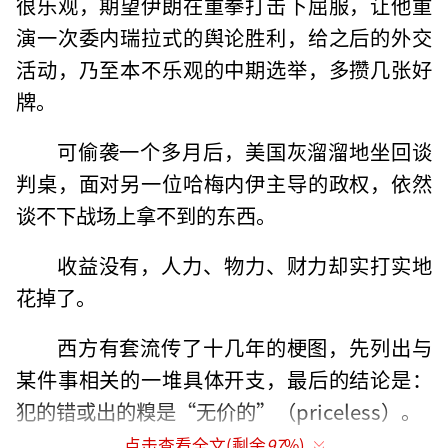
很乐观，期望伊朗在重拳打击下屈服，让他重
演一次委内瑞拉式的舆论胜利，给之后的外交
活动，乃至本不乐观的中期选举，多攒几张好
牌。
可偷袭一个多月后，美国灰溜溜地坐回谈
判桌，面对另一位哈梅内伊主导的政权，依然
谈不下战场上拿不到的东西。
收益没有，人力、物力、财力却实打实地
花掉了。
西方有套流传了十几年的梗图，先列出与
某件事相关的一堆具体开支，最后的结论是：
犯的错或出的糗是“无价的”（priceless）。
点击查看全文(剩余
97
%)