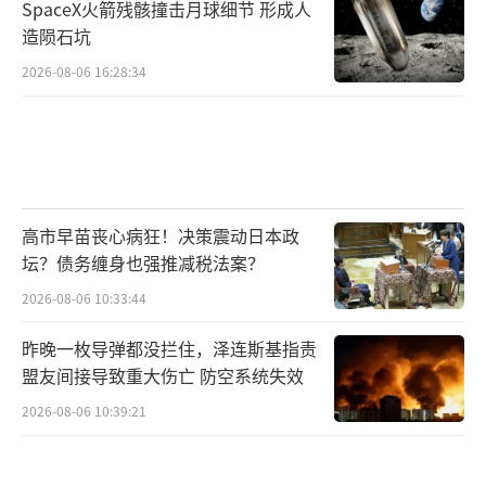
地面行动每日约160万美元开支。
SpaceX火箭残骸撞击月球细节 形成人
造陨石坑
总共每天约4700万美元，这些行动成本
2026-08-06 16:28:34
中，未列入预算的约为每天400万-450万美元。
而《华尔街日报》援引美国企业研究所高
级研究员、前五角大楼高级预算官员伊莱恩·
麦卡斯克（Elaine McCusker）的估计，前期的
高市早苗丧心病狂！决策震动日本政
集结费用还至少花了6.3亿美元。其中包括4.8
坛？债务缠身也强推减税法案？
万人搭乘美国航空、达美航空和联合航空提供
2026-08-06 10:33:44
的包机。
昨晚一枚导弹都没拦住，泽连斯基指责
五角大楼的会计把戏？
盟友间接导致重大伤亡 防空系统失效
2026-08-06 10:39:21
即使认为113亿美元都是弹药成本，到底是
否准确也有争议。