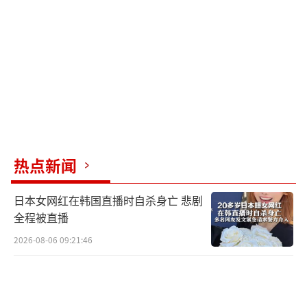
对比2011年利比亚战争的“禁飞区”行
动，当时联军在最初3天内仅使用了约735枚炸
弹和导弹。整个利比亚战争从3月持续到10月，
总计才消耗约2万枚弹药。
佩恩研究所估计，美军的ATACMS地地导
弹，以及更新的、首次投入实战的PrSM导弹，
热点新闻
在四天内打掉了三分之一。要知道，乌克兰求
了很久才拿到一些ATACMS导弹，而且它早已停
日本女网红在韩国直播时自杀身亡 悲剧
产……
全程被直播
2026-08-06 09:21:46
《航空周刊》（Aviation Week）一度援引
匿名高级官员的话说，PrSM导弹在3月初就打
光了，不过后来被美国陆军否认。