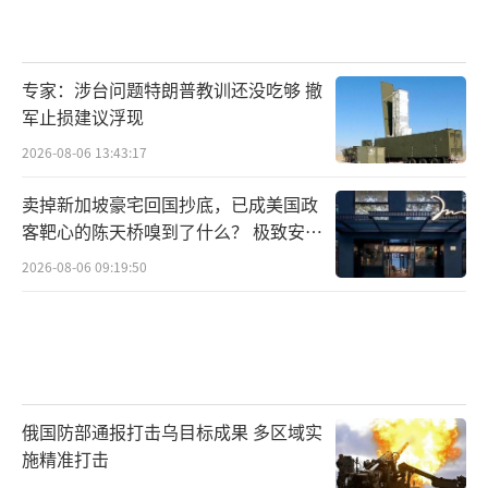
前高官琳达·比尔姆斯就认为，113亿美元
是严重低估的数字，更准确的估算是160亿美
专家：涉台问题特朗普教训还没吃够 撤
元。这一统计鸿沟的部分原因是，五角大楼的
军止损建议浮现
官方账单往往只计算弹药的“历史价值”，而
2026-08-06 13:43:17
非“重置成本”。
卖掉新加坡豪宅回国抄底，已成美国政
她举例说，一枚在库存中躺了多年的战斧
客靶心的陈天桥嗅到了什么？ 极致安全
的追寻
巡航导弹，在美军账本上可能只值200万美元。
2026-08-06 09:19:50
但如果现在去工厂下单补充新型号，单枚造价
可能飙升至300万美元以上。库存中的“爱国
者”导弹价值为100万至200万美元，但新型号
每枚需要400万至500万美元。
俄国防部通报打击乌目标成果 多区域实
这意味着，当美军在六天内倾泻了约300枚
施精准打击