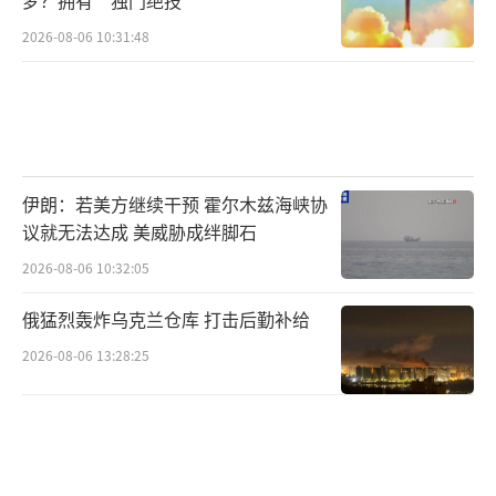
CSIS估算的6天开支大项 CSIS
2026-08-06 10:31:48
作战与保障的预算外费用，则为2650万美
元。军人活着就要吃喝拉撒，打仗时增加的消
耗相对有限，但飞机军舰打仗确实是要多开
的。
伊朗：若美方继续干预 霍尔木兹海峡协
根据白宫管理和预算办公室在伊拉克和阿
议就无法达成 美威胁成绊脚石
富汗战争期间的做法，CSIS在基准成本基础上
2026-08-06 10:32:05
增加了10%，以反映更高作战节奏的成本，例
俄猛烈轰炸乌克兰仓库 打击后勤补给
如更高的飞机出动率、更多的舰艇航行小时
2026-08-06 13:28:25
数、提升的战备等级、延长部署以及额外的人
员补贴（如家庭分居津贴和危险津贴）。
虽然没有地面战事，但美国国防人力数据
中心报告称，截至2025年12月，有582名美军