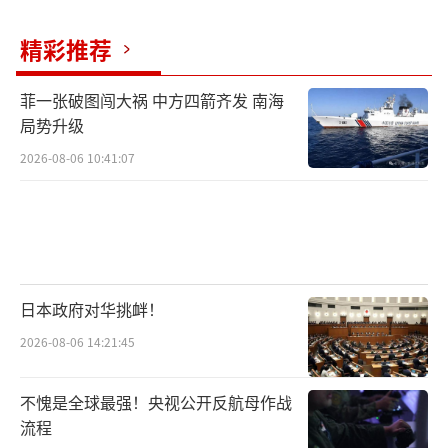
精彩推荐
“他们经常不加思索地开火，比如用价值
约600万美元的SM-6标准导弹，击落一架7万美
菲一张破图闯大祸 中方四箭齐发 南海
元的沙希德无人机。”
局势升级
按佩恩研究所的保守估计，海湾国家头四
2026-08-06 10:41:07
天内就消耗了三分之一的萨德导弹，真按这个
速度，12天就得耗尽。
以色列的情况更严峻，“箭”式导弹四天
内消耗过半，按平时的生产速度，要32个月才
日本政府对华挑衅！
能补上。
2026-08-06 14:21:45
如果只看美军，估计消耗“爱国者”325
不愧是全球最强！央视公开反航母作战
发，“标准”系列310发，萨德80发。
流程