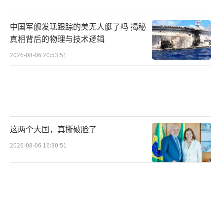
由于伊朗的顽强抵抗与反击，美军还被迫
中国军舰发现跟踪的美无人艇了吗 揭秘
消耗大量防空弹药。
真相背后的物理与技术逻辑
琳达·比尔姆斯（Linda Bilmes）是哈佛
2026-08-06 20:53:51
大学肯尼迪学院的教师，在克林顿总统任期
内，曾担任美国商务部助理部长兼首席财务
官。她提供了一个可能难以猜到的对比：美军
和盟友在伊朗战场前四天消耗的“爱国者”拦
这两个大国，真撕破脸了
截弹，比过去四年援助给乌克兰的总和还要
2026-08-06 16:30:51
多。
一名部署在中东的乌克兰顾问表示，当他
知道海湾防空部队对单一目标曾打出8枚爱国者
时，深感“震惊”，而且目标包括低成本无人
机。