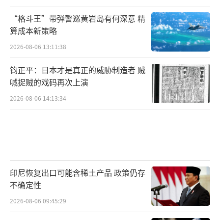
士兵永久驻扎在中东各地，此外还有轮换部署
“格斗王”带弹警巡黄岩岛有何深意 精
的部队。已知有几支海玛斯、萨德、爱国者部
算成本新策略
队在该地区，CSIS假设约合一个旅级火力编
2026-08-06 13:11:38
队。
钧正平：日本才是真正的威胁制造者 贼
喊捉贼的戏码再次上演
此外还有一个国民警卫队营被派往该地
2026-08-06 14:13:34
区，很可能是用于保护部队，这些都要算在地
面行动里。
最后得出，空中行动（含舰载机）每日约3
000万美元开支。
印尼恢复出口可能含稀土产品 政策仍存
海军行动（除舰载机）每日约1540万美元
不确定性
开支。
2026-08-06 09:45:29