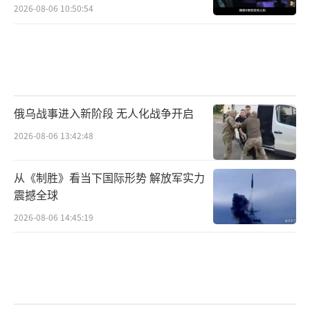
2026-08-06 10:50:54
佩恩研究所估算的4天内联军弹药用量 佩
恩研究所
伊朗战争最初的强度既然是“历史级”，
花费自然也少不了。
俄乌战事进入新阶段 无人化战争开启
根据美国国防部向国会提供的简报，在开
2026-08-06 13:42:48
战后的短短六天内，这场战争的直接非预算支
出就已经达到了113亿美元。
从《制胜》看当下国际形势 解放军实力
震撼全球
预算外开支只报弹药？
2026-08-06 14:45:19
但113亿美元显然偏低。
美国智库“战略与国际研究中心”（CSI
S）指出，据《纽约时报》所称，这一数字“似