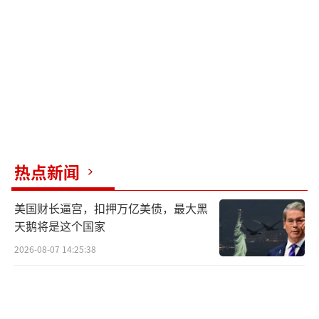
对比2011年利比亚战争的“禁飞区”行
动，当时联军在最初3天内仅使用了约735枚炸
弹和导弹。整个利比亚战争从3月持续到10月，
总计才消耗约2万枚弹药。
佩恩研究所估计，美军的ATACMS地地导
弹，以及更新的、首次投入实战的PrSM导弹，
热点新闻
在四天内打掉了三分之一。要知道，乌克兰求
了很久才拿到一些ATACMS导弹，而且它早已停
美国财长逼宫，扣押万亿美债，最大黑
产……
天鹅将是这个国家
2026-08-07 14:25:38
《航空周刊》（Aviation Week）一度援引
匿名高级官员的话说，PrSM导弹在3月初就打
光了，不过后来被美国陆军否认。