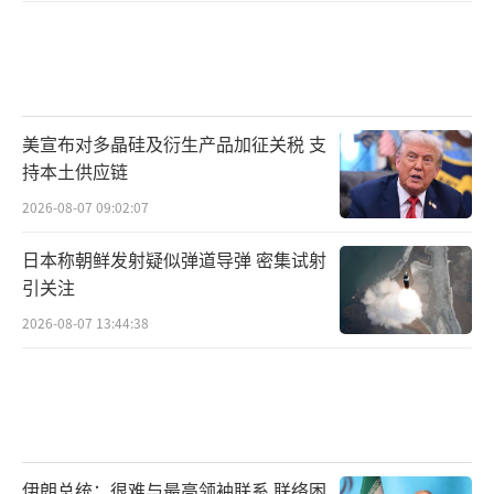
前高官琳达·比尔姆斯就认为，113亿美元
是严重低估的数字，更准确的估算是160亿美
元。这一统计鸿沟的部分原因是，五角大楼的
官方账单往往只计算弹药的“历史价值”，而
美宣布对多晶硅及衍生产品加征关税 支
持本土供应链
非“重置成本”。
2026-08-07 09:02:07
她举例说，一枚在库存中躺了多年的战斧
日本称朝鲜发射疑似弹道导弹 密集试射
巡航导弹，在美军账本上可能只值200万美元。
引关注
但如果现在去工厂下单补充新型号，单枚造价
2026-08-07 13:44:38
可能飙升至300万美元以上。库存中的“爱国
者”导弹价值为100万至200万美元，但新型号
每枚需要400万至500万美元。
这意味着，当美军在六天内倾泻了约300枚
伊朗总统：很难与最高领袖联系 联络困