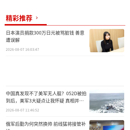
“他们经常不加思索地开火，比如用价值
精彩推荐
约600万美元的SM-6标准导弹，击落一架7万美
元的沙希德无人机。”
日本演员捐款300万日元被骂脏钱 善意
遭误解
按佩恩研究所的保守估计，海湾国家头四
2026-08-07 16:03:47
天内就消耗了三分之一的萨德导弹，真按这个
速度，12天就得耗尽。
以色列的情况更严峻，“箭”式导弹四天
内消耗过半，按平时的生产速度，要32个月才
中国真发现不了美军无人艇？052D被拍
能补上。
到后，美军3大疑点让我怀疑 真相并非
如此
2026-08-07 11:46:52
如果只看美军，估计消耗“爱国者”325
发，“标准”系列310发，萨德80发。
俄军后勤为何突然换帅 前线猛将接管补