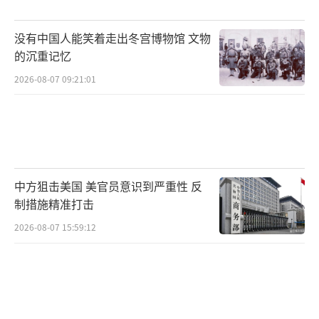
由于伊朗的顽强抵抗与反击，美军还被迫
没有中国人能笑着走出冬宫博物馆 文物
消耗大量防空弹药。
的沉重记忆
琳达·比尔姆斯（Linda Bilmes）是哈佛
2026-08-07 09:21:01
大学肯尼迪学院的教师，在克林顿总统任期
内，曾担任美国商务部助理部长兼首席财务
官。她提供了一个可能难以猜到的对比：美军
和盟友在伊朗战场前四天消耗的“爱国者”拦
中方狙击美国 美官员意识到严重性 反
截弹，比过去四年援助给乌克兰的总和还要
制措施精准打击
多。
2026-08-07 15:59:12
一名部署在中东的乌克兰顾问表示，当他
知道海湾防空部队对单一目标曾打出8枚爱国者
时，深感“震惊”，而且目标包括低成本无人
机。