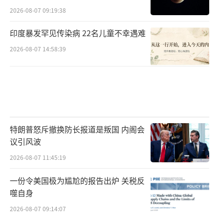
地面行动每日约160万美元开支。
2026-08-07 09:19:38
总共每天约4700万美元，这些行动成本
印度暴发罕见传染病 22名儿童不幸遇难
中，未列入预算的约为每天400万-450万美元。
2026-08-07 14:58:39
而《华尔街日报》援引美国企业研究所高
级研究员、前五角大楼高级预算官员伊莱恩·
麦卡斯克（Elaine McCusker）的估计，前期的
集结费用还至少花了6.3亿美元。其中包括4.8
万人搭乘美国航空、达美航空和联合航空提供
特朗普怒斥撤换防长报道是叛国 内阁会
议引风波
的包机。
2026-08-07 11:45:19
五角大楼的会计把戏？
一份令美国极为尴尬的报告出炉 关税反
噬自身
即使认为113亿美元都是弹药成本，到底是
否准确也有争议。
2026-08-07 09:14:07