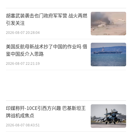
乎只计算了行动中未列入预算的开支”，并不
包括“第一波打击前军事硬件和人员集结”的
胡塞武装袭击也门政府军军营 战火再燃
引发关注
庞大费用，也不包括修复受损设施，或更换战
损装备的估值。
2026-08-07 20:28:04
美国反航母新战术抄了中国的作业吗 借
另外，白宫对6天113亿美元的数字一直保
鉴中国反介入思路
持沉默，而白宫管理和预算办公室（OMB）通
2026-08-07 22:21:19
常会与军方在“哪些开支应计入战争成本”上
产生严重分歧。CSIS的潜台词似乎是这次的报
账偏低，让特朗普满意了。
CSIS在表格中，进一步把113亿美元明确作
印媒称歼-10CE引西方兴趣 巴基斯坦王
为弹药支出，另外还要加上14亿美元的战斗损
牌战机成焦点
失与基建损害，总共达到127亿美元。
2026-08-07 08:43:51