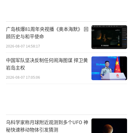
士兵永久驻扎在中东各地，此外还有轮换部署
的部队。已知有几支海玛斯、萨德、爱国者部
队在该地区，CSIS假设约合一个旅级火力编
广岛核爆81周年央视播《奥本海默》 回
顾历史与和平使命
队。
2026-08-07 14:58:17
此外还有一个国民警卫队营被派往该地
中国军队坚决反制任何闹海图谋 捍卫黄
区，很可能是用于保护部队，这些都要算在地
岩岛主权
面行动里。
2026-08-07 17:05:06
最后得出，空中行动（含舰载机）每日约3
000万美元开支。
海军行动（除舰载机）每日约1540万美元
开支。
乌科学家称月球附近观测到多个UFO 神
秘快速移动物体引发猜测