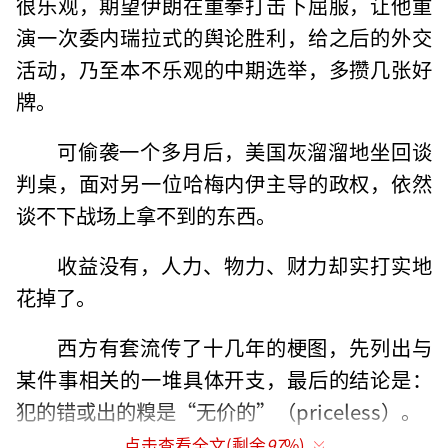
很乐观，期望伊朗在重拳打击下屈服，让他重
演一次委内瑞拉式的舆论胜利，给之后的外交
活动，乃至本不乐观的中期选举，多攒几张好
牌。
可偷袭一个多月后，美国灰溜溜地坐回谈
判桌，面对另一位哈梅内伊主导的政权，依然
谈不下战场上拿不到的东西。
收益没有，人力、物力、财力却实打实地
花掉了。
西方有套流传了十几年的梗图，先列出与
某件事相关的一堆具体开支，最后的结论是：
犯的错或出的糗是“无价的”（priceless）。
点击查看全文(剩余
97
%)