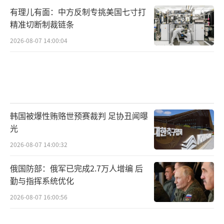
CSIS估算的6天开支大项 CSIS
有理儿有面：中方反制专挑美国七寸打
精准切断制裁链条
作战与保障的预算外费用，则为2650万美
2026-08-07 14:00:04
元。军人活着就要吃喝拉撒，打仗时增加的消
耗相对有限，但飞机军舰打仗确实是要多开
的。
根据白宫管理和预算办公室在伊拉克和阿
韩国被爆性贿赂世预赛裁判 足协丑闻曝
富汗战争期间的做法，CSIS在基准成本基础上
光
增加了10%，以反映更高作战节奏的成本，例
2026-08-07 14:00:32
如更高的飞机出动率、更多的舰艇航行小时
数、提升的战备等级、延长部署以及额外的人
俄国防部：俄军已完成2.7万人增编 后
员补贴（如家庭分居津贴和危险津贴）。
勤与指挥系统优化
2026-08-07 16:00:56
虽然没有地面战事，但美国国防人力数据
中心报告称，截至2025年12月，有582名美军