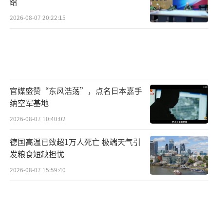
给
佩恩研究所估算的4天内联军弹药用量 佩
2026-08-07 20:22:15
恩研究所
伊朗战争最初的强度既然是“历史级”，
花费自然也少不了。
根据美国国防部向国会提供的简报，在开
官媒盛赞“东风浩荡”，点名日本嘉手
纳空军基地
战后的短短六天内，这场战争的直接非预算支
2026-08-07 10:40:02
出就已经达到了113亿美元。
德国高温已致超1万人死亡 极端天气引
预算外开支只报弹药？
发粮食短缺担忧
但113亿美元显然偏低。
2026-08-07 15:59:40
美国智库“战略与国际研究中心”（CSI
S）指出，据《纽约时报》所称，这一数字“似