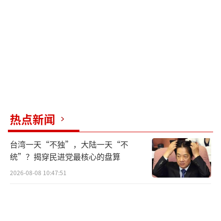
奖的有力竞争者之一。
唐云清的研究方向是数论，这是专门研究
整数及其规律的数学分支。唐云清与维塞林·
迪米特罗夫合作，解决了困扰学界多年的“无
界分母猜想”。这一问题涉及“模形式”，即
一类具有高度对称性的函数，在现代数论中占
据核心地位，并与椭圆曲线、费马大定理等重
热点新闻
要问题密切相关。两人的证明方法突破传统路
径，让不少同行感到意外。此后，她又进一步
台湾一天“不独”，大陆一天“不
证明了一个与无穷级数相关常数的无理性，即
统”？揭穿民进党最核心的盘算
该数无法表示为两个整数之比。类似问题在数
2026-08-08 10:47:51
学史上意义重大。自罗杰·阿佩里在20世纪70
年代取得突破以来，这一方向进展有限，因此
这一成果被视为沉寂数十年后的重要推进。