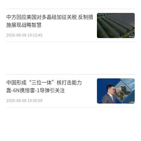
玛丽亚姆·米尔扎哈尼新前沿奖专门授予
中方回应美国对多晶硅加征关税 反制措
刚刚获得博士学位的杰出女性数学家。作为本
施展现战略智慧
届该奖项得主之一的张明嘉是一位“95后”青
2026-08-08 10:12:45
年学者。她2018年本科毕业于北京大学，2023
年博士毕业于德国波恩大学，师从菲尔兹奖得
主彼得·舒尔茨。她的研究聚焦于数论与代数
几何交叉领域中的志村簇，这是一类高度抽象
中国形成“三位一体”核打击能力
的高维几何对象，与现代数论中的诸多核心问
轰-6N携惊雷-1导弹引关注
题密切相关。她为理解著名数学家提出的“乘
2026-08-08 19:30:09
积公式”的几何结构提供了新思路，为该领域
的进一步发展奠定了重要基础。三位华人女数
学家同时获奖 科学界奥斯卡突破奖揭晓！
（责任
编辑：卢其龙 CM0882）