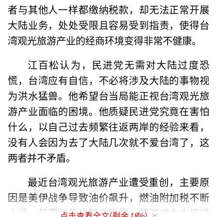
者与其他人一样都缴纳税款，却无法正常开展
大陆业务，处处受限且容易受到指责，使得台
湾观光旅游产业的经商环境变得非常不健康。
江百松认为，民进党无需对大陆过度恐
慌，台湾应有自信，不必将涉及大陆的事物视
为洪水猛兽。他希望台当局能正视台湾观光旅
游产业面临的困境。他质疑民进党究竟在害怕
什么，以自己过去频繁往返两岸的经验来看，
没有人会因为去了大陆几次就不爱台湾了，这
两者并不矛盾。
最近台湾观光旅游产业遭受重创，主要原
因是美伊战争导致油价飙升，燃油附加税不断
上调，机票价格也随之上涨，旅游成本大幅增
点击查看全文(剩余
18
%)