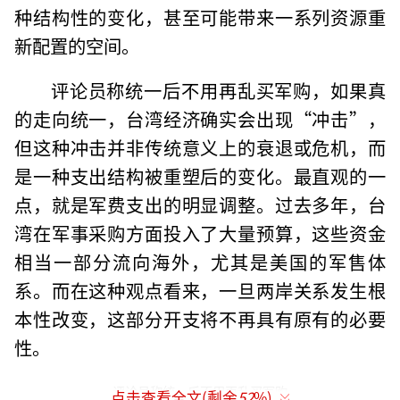
种结构性的变化，甚至可能带来一系列资源重
新配置的空间。
评论员称统一后不用再乱买军购，如果真
的走向统一，台湾经济确实会出现“冲击”，
但这种冲击并非传统意义上的衰退或危机，而
是一种支出结构被重塑后的变化。最直观的一
点，就是军费支出的明显调整。过去多年，台
湾在军事采购方面投入了大量预算，这些资金
相当一部分流向海外，尤其是美国的军售体
系。而在这种观点看来，一旦两岸关系发生根
本性改变，这部分开支将不再具有原有的必要
性。
评论员称统一后不用再乱买军购
点击查看全文(剩余
52
%)