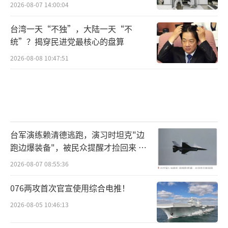
2026-08-07 14:00:04
台湾一天“不独”，大陆一天“不
统”？揭穿民进党最核心的盘算
2026-08-08 10:47:51
台军演练赖清德逃跑，演习时坦克"边
跑边爆装备"，被民众提醒才捡回来 演
习状况频出引发关注
2026-08-07 08:55:36
076两攻首次官宣使用综合电推！
2026-08-05 10:46:13