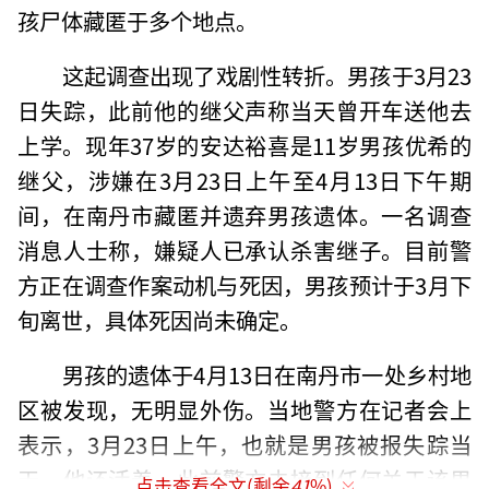
孩尸体藏匿于多个地点。
这起调查出现了戏剧性转折。男孩于3月23
日失踪，此前他的继父声称当天曾开车送他去
上学。现年37岁的安达裕喜是11岁男孩优希的
继父，涉嫌在3月23日上午至4月13日下午期
间，在南丹市藏匿并遗弃男孩遗体。一名调查
消息人士称，嫌疑人已承认杀害继子。目前警
方正在调查作案动机与死因，男孩预计于3月下
旬离世，具体死因尚未确定。
男孩的遗体于4月13日在南丹市一处乡村地
区被发现，无明显外伤。当地警方在记者会上
表示，3月23日上午，也就是男孩被报失踪当
天，他还活着。此前警方未接到任何关于该男
点击查看全文(剩余
41
%)