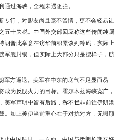
利通过海峡，全程未遇阻拦。
断专行，对盟友尚且毫不留情，更不会轻易让
之五十关税。中国外交部回应称这些传闻纯属
特朗普此举意在访华前积累谈判筹码，实际上
艘军舰封锁，但实际上大部分只是摆样子，航
朗军方逼退。美军在中东的底气不足显而易
将成为反舰火力的目标。霍尔木兹海峡宽广，
，美军声明中留有后路，称不拦非前往伊朗港
截。加上美伊当前重心在于对抗对方，无暇顾
阻止中国船只。一方面，中国与伊朗长期友好