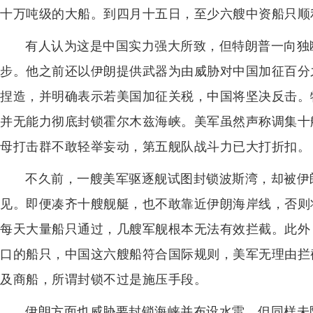
十万吨级的大船。到四月十五日，至少六艘中资船只顺
有人认为这是中国实力强大所致，但特朗普一向独
步。他之前还以伊朗提供武器为由威胁对中国加征百分
捏造，并明确表示若美国加征关税，中国将坚决反击。
并无能力彻底封锁霍尔木兹海峡。美军虽然声称调集十
母打击群不敢轻举妄动，第五舰队战斗力已大打折扣。
不久前，一艘美军驱逐舰试图封锁波斯湾，却被伊
见。即便凑齐十艘舰艇，也不敢靠近伊朗海岸线，否则
每天大量船只通过，几艘军舰根本无法有效拦截。此外
口的船只，中国这六艘船符合国际规则，美军无理由拦
及商船，所谓封锁不过是施压手段。
伊朗方面也威胁要封锁海峡并布设水雷，但同样未