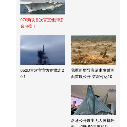
076两攻首次官宣使用综
合电推！
052D首次官宣发射鹰击2
我军新型导弹清晰发射画
0！
面首度公开 穿深可达10
米
洛马公开展出无人僚机外
形，和歼-50高度相似