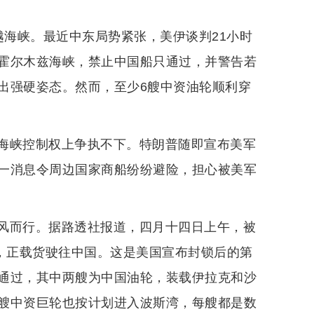
越海峡。最近中东局势紧张，美伊谈判21小时
霍尔木兹海峡，禁止中国船只通过，并警告若
出强硬姿态。然而，至少6艘中资油轮顺利穿
海峡控制权上争执不下。特朗普随即宣布美军
一消息令周边国家商船纷纷避险，担心被美军
风而行。据路透社报道，四月十四日上午，被
峡，正载货驶往中国。这是美国宣布封锁后的第
通过，其中两艘为中国油轮，装载伊拉克和沙
艘中资巨轮也按计划进入波斯湾，每艘都是数