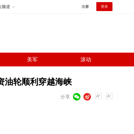
方频道
注册
登录
美军
滚动
中资油轮顺利穿越海峡
微信
微博
分享