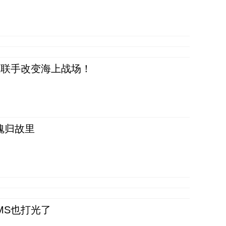
正在联手改变海上战场！
魂归故里
CMS也打光了