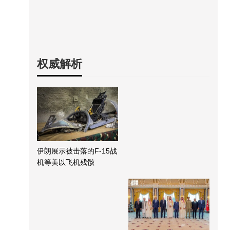
权威解析
伊朗展示被击落的F-15战
机等美以飞机残骸