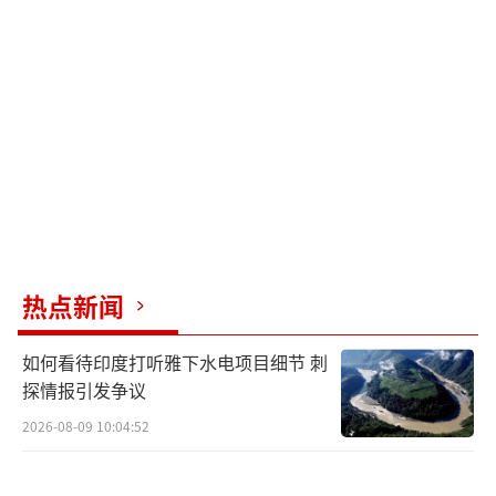
面对复杂严峻的外部环境，中国经济长期
向好的支撑条件和基本趋势没有改变，外贸优
势和潜能不断彰显。3月份，中国制造业PMI重
回扩张区间，其中新出口订单、进口等指标明
显回升。海关贸易景气统计调查结果也显示，
反映出口、进口新订单增加的企业明显增多。
中国有信心、有能力持续推动外贸稳规模、优
结构。
热点新闻
（责任编辑：于浩淙 zx0176）
如何看待印度打听雅下水电项目细节 刺
探情报引发争议
2026-08-09 10:04:52