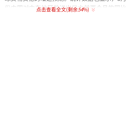
份中国对中东地区的进出口由前两个月的同比
点击查看全文(剩余
54
%)
增长转为下降。
吕大良表示，中方一贯主张通过政治和外
交途径来化解争端，一直积极致力于促和止
战，希望各方共同努力，推动局势尽快缓和降
温，恢复海峡和中东地区的和平稳定。
海关总署副署长王军在发布会上提到，尽
管一季度进出口快速增长，但外部不确定、不
稳定的因素仍然较多，国际地缘政治冲突对全
球产业链供应链的影响还在复杂演化。世贸组
织预测，2026年全球商品贸易量增长速度将放
缓至1.9%。经合组织报告指出，中东不断演变
的冲突对全球经济韧性构成考验。