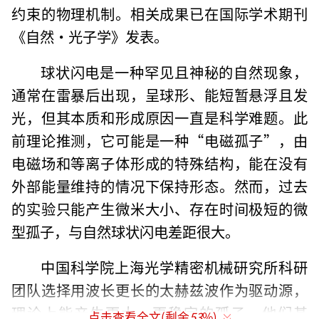
约束的物理机制。相关成果已在国际学术期刊
《自然・光子学》发表。
球状闪电是一种罕见且神秘的自然现象，
通常在雷暴后出现，呈球形、能短暂悬浮且发
光，但其本质和形成原因一直是科学难题。此
前理论推测，它可能是一种“电磁孤子”，由
电磁场和等离子体形成的特殊结构，能在没有
外部能量维持的情况下保持形态。然而，过去
的实验只能产生微米大小、存在时间极短的微
型孤子，与自然球状闪电差距很大。
中国科学院上海光学精密机械研究所科研
团队选择用波长更长的太赫兹波作为驱动源，
理论上能产生更大、更稳定的孤子。他们基
点击查看全文(剩余
53
%)