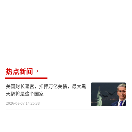
约7万摄氏度缓慢降到6千摄氏度，证明有能量
持续注入。这正是太赫兹波的辐射压力和等离
子体的热压力相互作用导致，使其没有像普通
闪电一样瞬间消散。
这项成果对于揭示球状闪电本质、推动太
赫兹强场物理研究以及探索新型聚变能量约束
方式等具有重要作用。
（责任编辑：于浩淙 zx0176）
热点新闻
美国财长逼宫，扣押万亿美债，最大黑
天鹅将是这个国家
2026-08-07 14:25:38