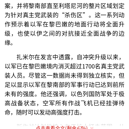
案，并将黎南部直至利塔尼河的整片区域划定
为针对真主党武装的“杀伤区”。这一系列动
作预示着以军在黎巴嫩的地面行动将全面升
级，也使以伊之间的对抗接近全面战争的边
缘。
扎米尔在发言中透露，自冲突升级以来，
以军已在黎巴嫩境内消灭超过1700名真主党武
装人员。尽管这一数据尚未得到独立核实，但
足以显示以军在黎南部的军事行动已达到前所
未有的强度。他还强调，以色列国防军处于极
高战备状态，空军所有作战飞机已经挂弹待
命，随时可以发动高强度打击。
新作战计划的核心在于扩大打击范围，从
点击查看全文(剩余
67
%)