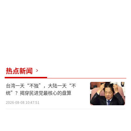
报复性打击。此前，以色列对伊朗驻叙利亚大
使馆的空袭造成多名伊朗高级将领身亡，随后
伊朗发动了大规模无人机与导弹袭击，重创以
色列多处设施。以军将伊朗纳入新作战计划，
旨在彻底摧毁伊朗的军事与核设施，消除其对
以色列的威胁。伊朗方面则表示，若以军对伊
朗本土发动攻击，将发动毁灭性反击，彻底摧
热点新闻
毁以色列。
台湾一天“不独”，大陆一天“不
目前，双方军事力量均已进入最高战备状
统”？揭穿民进党最核心的盘算
态，中东局势极其紧张。黎巴嫩真主党已对以
2026-08-08 10:47:51
军的“杀伤区”命令做出强硬回应，宣布将进
行更猛烈的报复性打击，黎巴嫩南部的交火已
全面升级。伊朗也在国际场合强烈谴责以军的