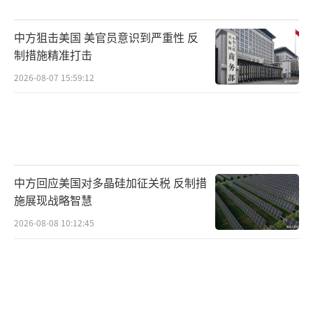
侵略行为，同时加强军事部署。
中方狙击美国 美官员意识到严重性 反
国际社会紧急启动多轮斡旋，呼吁双方保
制措施精准打击
持克制，避免冲突进一步升级。然而，和平斡
2026-08-07 15:59:12
旋的希望渺茫。以军决心发动全面打击，而伊
朗和真主党也不愿退让，中东局势已彻底失
控，全面战争的爆发似乎只是时间问题。这场
战争不仅关系到中东地区的命运，更可能影响
全球能源市场和世界经济，甚至引发更大的冲
中方回应美国对多晶硅加征关税 反制措
突。
施展现战略智慧
（责任编辑：卢其龙 CM0882）
2026-08-08 10:12:45