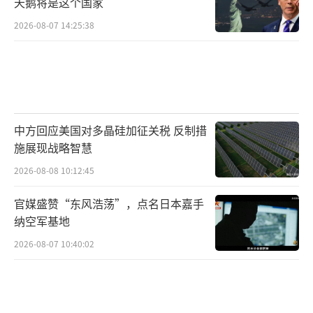
天鹅将是这个国家
是实施地区影响力的关键抓手。失去这些盟友
2026-08-07 14:25:38
意味着伊朗将陷入孤立，在对美和对以谈判或
战斗中再无能够实施技术性策应的帮手。
当前局势处于脆弱停火与军事施压并存的
交叉点。综合考虑前面提到的四大关键问题，
中方回应美国对多晶硅加征关税 反制措
美伊第二轮谈判的前景不容乐观，相对比较积
施展现战略智慧
极的结果是可能达成“止血式”临时共识，将
2026-08-08 10:12:45
停火延长2-4周。具体来说，可能包括美方解冻
部分伊朗资产，伊朗暂停60%浓缩铀活动但不
官媒盛赞“东风浩荡”，点名日本嘉手
放弃相关权利，霍尔木兹海峡有限恢复通航。
纳空军基地
这一结果能避免短期冲突升级，稳定能源市
2026-08-07 10:40:02
场，并为后续谈判留下空间。然而，另一种可
能性也不能低估，即第二轮谈判依然是双方争
取时间以重新积蓄力量的策略性需要。美军仍