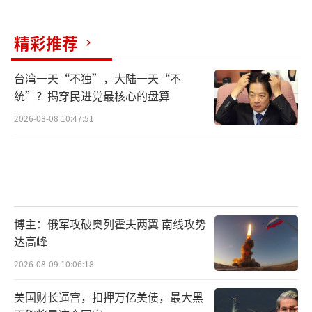
冻约1200亿美元海外资产并获得战争赔偿。客
观来看，跟美国要战争赔偿几乎是不可能的。
精彩推荐
出于对伊朗“塔基亚”原则的担忧，美国对伊
台湾一天“不独”，大陆一天“不
朗的承诺并不信任，不太可能全面解除对伊制
统”？揭穿民进党最核心的盘算
裁，只会看一步走一步。双方或许最多会达成
2026-08-08 10:47:51
一个初步的小规模的解除制裁协议，解冻部分
用于人道主义工作的资金，以展示有限的诚
意。
最后一个关键问题涉及伊朗的地区盟友。
博主：俄军攻破奥列霍夫两翼 南线攻势
美方要求伊朗停止支持哈马斯、黎巴嫩真主
达高峰
党、胡塞武装等，试图一劳永逸地剪掉伊朗在
2026-08-09 10:06:18
中东地区的影响力。而在伊朗看来，这些地区
盟友不仅是维护国家安全的重要外部屏障，更
美国财长逼宫，扣押万亿美债，最大黑