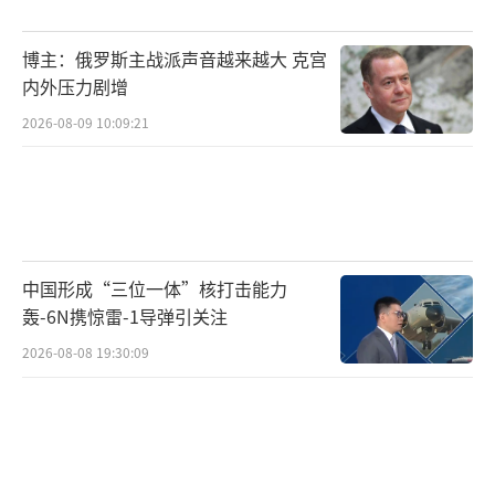
是“红线”，完全由伊朗掌控，其通行费必须
以里亚尔支付，并表示这条战略水路的控制权
博主：俄罗斯主战派声音越来越大 克宫
在任何情况下都不容谈判。根据《联合国海洋
内外压力剧增
法公约》，霍尔木兹海峡属于天然形成的国际
2026-08-09 10:09:21
航行海峡，适用“过境通行权”规则，各国船
舶依法享有连续、迅速、不受阻碍的通行权，
沿岸国无权征收非服务性费用。因此，伊朗的
主张恐怕美国不会答应，国际社会也不会同
中国形成“三位一体”核打击能力
意。若伊朗强行以军事威胁来收取过境通行费
轰-6N携惊雷-1导弹引关注
用，可能导致自身的道义失分和进一步被孤
2026-08-08 19:30:09
立。
第三个大问题是解除制裁和解冻资产。美
方仅愿意有限解冻资产、分阶段解除制裁且附
加诸多条件，而伊朗则诉求全面解除制裁、解