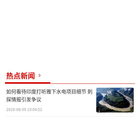
月，国际原子能机构报告显示，伊朗已经拥有1
82.3千克丰度为60%的浓缩铀，且数量不断增
加。2025年9月，联合国对伊朗的多项制裁正式
重启，欧盟宣布对伊恢复全面制裁措施。在核
问题上，美方坚持伊朗永久放弃铀浓缩、拆除
核心设施并接受无条件无限期核查。伊朗则表
示，关于铀浓缩活动的程度和类型，这一问题
热点新闻
存在对话空间，但伊朗必须能够根据自身需要
继续开展铀浓缩活动。
如何看待印度打听雅下水电项目细节 刺
探情报引发争议
第二个关键问题是霍尔木兹海峡的管控。
2026-08-09 10:04:52
美方要求实现国际自由通行、禁止收费，必要
时可以进行国际共同管控。伊朗伊斯兰议会副
议长哈吉·巴巴埃警告美国说，霍尔木兹海峡