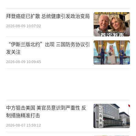
然在向中东地区大规模集结兵力，“布什”号
拜登癌症已扩散 总统健康引发政治变局
航母正绕行非洲前往中东，“拳师”号两栖作
2026-08-09 10:07:02
战群预计将于接近月底时抵达。无论特朗普公
开发表什么漂亮话，美军实施大规模地面进攻
“伊斯兰版北约”出现 三国防务协议引
的可能性依然高度存在。
（责任编辑：卢其龙 CM088
发关注
2）
2026-08-09 10:09:45
中方狙击美国 美官员意识到严重性 反
制措施精准打击
2026-08-07 15:59:12